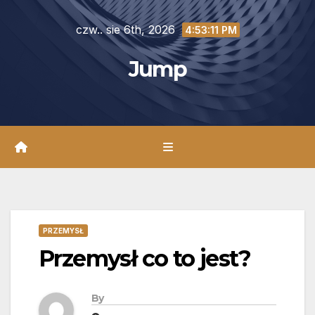
Skip
czw.. sie 6th, 2026
to
4:53:12 PM
content
Jump
PRZEMYSŁ
Przemysł co to jest?
By