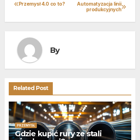
Przemysł 4.0 co to?
Automatyzacja linii
Nawigacja
produkcyjnych
wpisu
By
Related Post
PRZEMYSŁ
Gdzie kupić rury ze stali