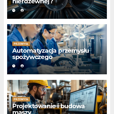
nierdzewnej?
PRZEMYSŁ
Automatyzacja przemysłu
spożywczego
PRZEMYSŁ
Projektowanie i budowa
maszy