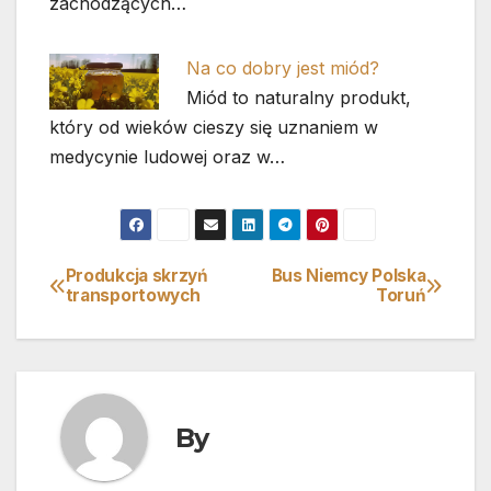
zachodzących…
Na co dobry jest miód?
Miód to naturalny produkt,
który od wieków cieszy się uznaniem w
medycynie ludowej oraz w…
Produkcja skrzyń
Bus Niemcy Polska
Nawigacja
transportowych
Toruń
wpisu
By