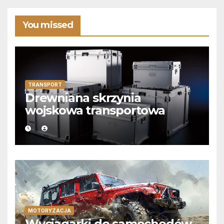
You missed
TRANSPORT
Drewniana skrzynia
wojskowa transportowa
MOTORYZACJA
Wyciągarki do samochodów