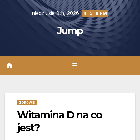
Skip
niedz.. sie 9th, 2026
to
4:15:20 PM
content
Jump
ZDROWIE
Witamina D na co
jest?