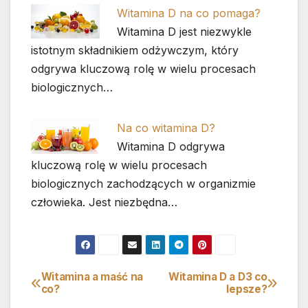
Witamina D na co pomaga?
Witamina D jest niezwykle
istotnym składnikiem odżywczym, który
odgrywa kluczową rolę w wielu procesach
biologicznych…
Na co witamina D?
Witamina D odgrywa
kluczową rolę w wielu procesach
biologicznych zachodzących w organizmie
człowieka. Jest niezbędna…
Witamina a maść na
Witamina D a D3 co
Nawigacja
co?
lepsze?