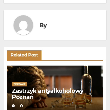
wpisu
By
Related Post
ZDROWIE
Zastrzyk antyalkoholowy
Poznań