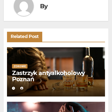
By
Related Post
ZDROWIE
Zastrzyk antyalkoholowy
Poznań