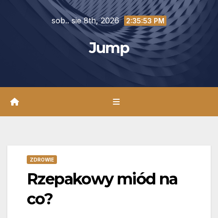
Skip
sob.. sie 8th, 2026
to
2:35:55 PM
content
Jump
ZDROWIE
Rzepakowy miód na
co?