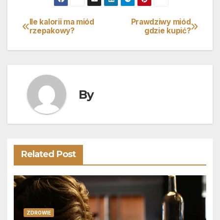
Ile kalorii ma miód
Prawdziwy miód
Nawigacja
rzepakowy?
gdzie kupić?
wpisu
By
Related Post
ZDROWIE