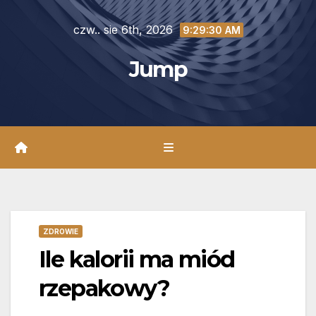
Skip
czw.. sie 6th, 2026
to
9:29:32 AM
content
Jump
ZDROWIE
Ile kalorii ma miód
rzepakowy?