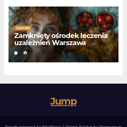
ZDROWIE
Zamknięty ośrodek leczenia
uzależnień Warszawa
Jump
Proudly powered by WordPress
|
Theme:
Foodup
by
Themeansar
.