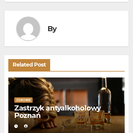
wpisu
By
Related Post
ZDROWIE
Zastrzyk antyalkoholowy
Poznań