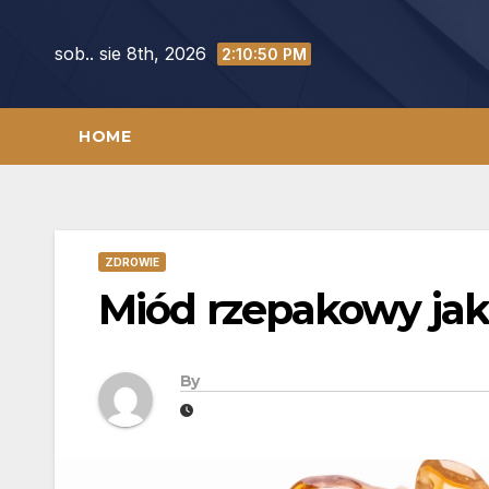
Skip
to
sob.. sie 8th, 2026
2:10:51 PM
content
HOME
ZDROWIE
Miód rzepakowy jak
By