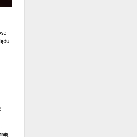
ość
lędu
ć
,
iają