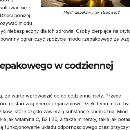
ultować się z
Miód rzepakowy jak stosować?
zieci poniżej
spożywać miodu
ć niebezpieczny dla ich zdrowia. Osoby cierpiące na otył
 powinny ograniczyć spożycie miodu rzepakowego ze wzg
rzepakowego w codziennej
ą, że warto wprowadzić go do codziennej diety. Przede
óre dostarczają energii organizmowi. Dzięki temu może by
ików, które często zawierają substancje chemiczne. Miód
e jak witamina C, B2 i B6, a także minerały, takie jak potas
ają funkcjonowanie układu odpornościowego oraz przyczyn