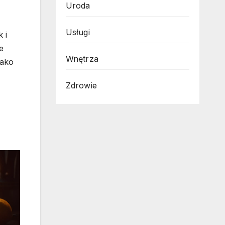
Uroda
Usługi
 i
e
Wnętrza
jako
Zdrowie