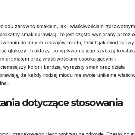
miodu zarówno smakiem, jak i właściwościami zdrowotnymi
delikatny smak sprawiają, że jest często wybierany przez 
równaniu do innych rodzajów miodu, takich jak miód lipowy
 glukozy i fruktozy, co wpływa na jego szybszą krystaliz
zym aromatem oraz właściwościami uspokajającymi i
iemniejszy kolor i bardziej wyrazisty smak oraz działa
prawiają, że każdy rodzaj miodu ma swoje unikalne właści
nej.
ytania dotyczące stosowania
miodu rzepakowego i jego wpływu na zdrowie. Często poja