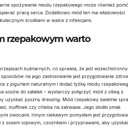
gularne spożywanie miodu rzepakowego może również pom
wspierać pracę serca. Dodatkowo miód ten ma właściwości
skutecznym środkiem w walce z infekcjami.
em rzepakowym warto
zepisach kulinarnych, co sprawia, że jest wszechstronn
h sposobów na jego zastosowanie jest przygotowanie zdro
e z jogurtem naturalnym i dodać łyżkę miodu rzepakoweg
ka sosów do sałatek – wystarczy połączyć miód z oliwą z
by uzyskać pyszny dressing. Miód rzepakowy świetnie spr
ast, muffinek czy chleba na zakwasie. Jego słodki smak
onymi owocami. Innym ciekawym pomysłem jest przygotowa
d z sosem sojowym, czosnkiem i przyprawami, aby uzyska