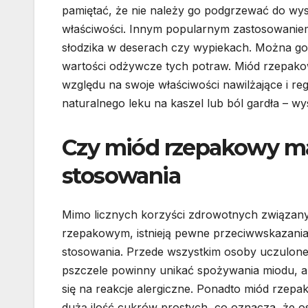
pamiętać, że nie należy go podgrzewać do wy
właściwości. Innym popularnym zastosowaniem
słodzika w deserach czy wypiekach. Można go 
wartości odżywcze tych potraw. Miód rzepakow
względu na swoje właściwości nawilżające i r
naturalnego leku na kaszel lub ból gardła – w
Czy miód rzepakowy ma
stosowania
Mimo licznych korzyści zdrowotnych związan
rzepakowym, istnieją pewne przeciwwskazania
stosowania. Przede wszystkim osoby uczulone
pszczele powinny unikać spożywania miodu, a
się na reakcje alergiczne. Ponadto miód rzep
dużą ilość cukrów prostych, co oznacza, że o