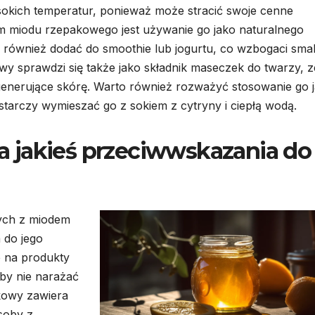
sokich temperatur, ponieważ może stracić swoje cenne
 miodu rzepakowego jest używanie go jako naturalnego
również dodać do smoothie lub jogurtu, co wzbogaci smak
y sprawdzi się także jako składnik maseczek do twarzy, z
egenerujące skórę. Warto również rozważyć stosowanie go 
ystarczy wymieszać go z sokiem z cytryny i ciepłą wodą.
 jakieś przeciwwskazania do
ych z miodem
 do jego
 na produkty
by nie narażać
akowy zawiera
soby z