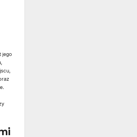
 jego
,
jscu,
oraz
e.
zy
mi