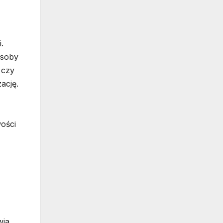
.
osoby
 czy
ację.
wości
wia