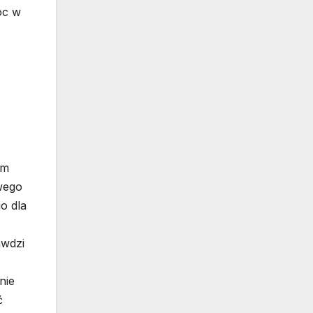
óc w
ym
wego
o dla
awdzi
nie
ć