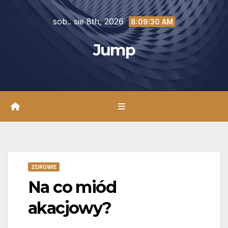
Skip
sob.. sie 8th, 2026
to
8:09:32 AM
content
Jump
ZDROWIE
Na co miód
akacjowy?