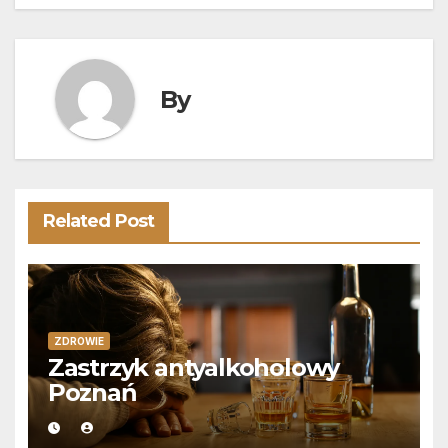
wpisu
By
Related Post
ZDROWIE
Zastrzyk antyalkoholowy
Poznań