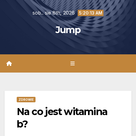
Skip
sob.. sie 8th, 2026
to
5:20:14 AM
content
Jump
ZDROWIE
Na co jest witamina
b?