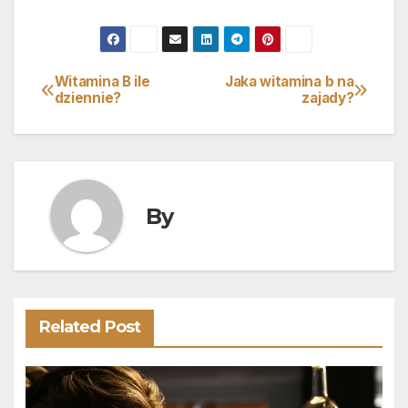
Witamina B ile
Jaka witamina b na
Nawigacja
dziennie?
zajady?
wpisu
By
Related Post