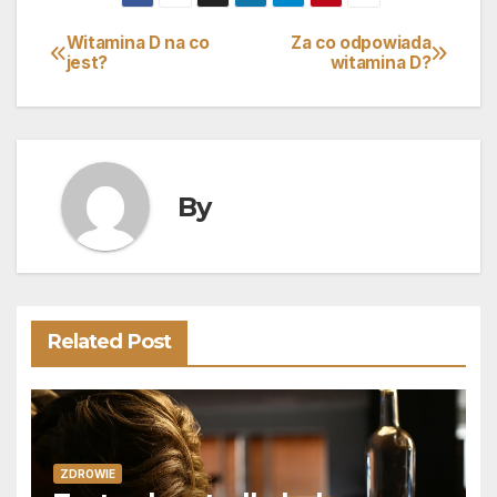
Witamina D na co
Za co odpowiada
Nawigacja
jest?
witamina D?
wpisu
By
Related Post
ZDROWIE