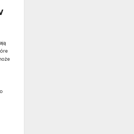
w
ają
tóre
 może
do