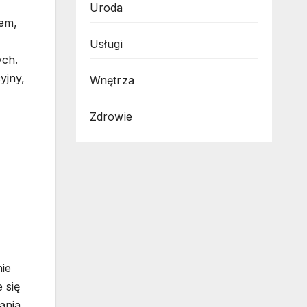
Uroda
iem,
Usługi
ych.
yjny,
Wnętrza
Zdrowie
ie
 się
ania