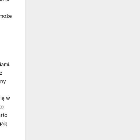
 może
iami.
ż
ony
się w
to
rto
gają