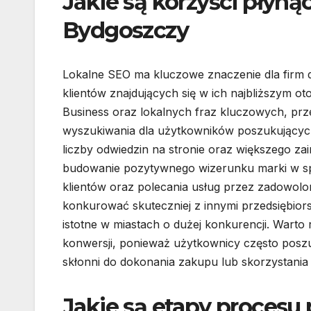
Jakie są korzyści płyną
Bydgoszczy
Lokalne SEO ma kluczowe znaczenie dla firm 
klientów znajdujących się w ich najbliższym o
Business oraz lokalnych fraz kluczowych, pr
wyszukiwania dla użytkowników poszukujących
liczby odwiedzin na stronie oraz większego za
budowanie pozytywnego wizerunku marki w społ
klientów oraz polecania usług przez zadowol
konkurować skuteczniej z innymi przedsiębior
istotne w miastach o dużej konkurencji. Wart
konwersji, ponieważ użytkownicy często poszuku
skłonni do dokonania zakupu lub skorzystania 
Jakie są etapy procesu