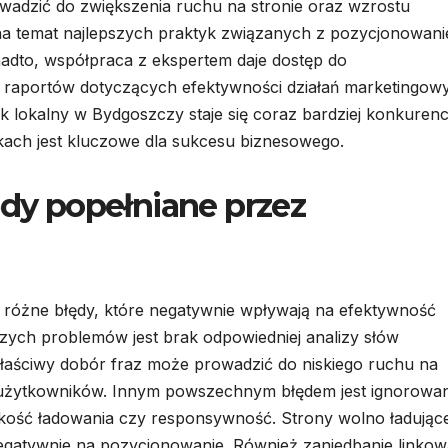
rowadzić do zwiększenia ruchu na stronie oraz wzrostu
 na temat najlepszych praktyk związanych z pozycjonowan
dto, współpraca z ekspertem daje dostęp do
raportów dotyczących efektywności działań marketingow
 lokalny w Bydgoszczy staje się coraz bardziej konkurenc
rkach jest kluczowe dla sukcesu biznesowego.
ędy popełniane przez
 różne błędy, które negatywnie wpływają na efektywność
szych problemów jest brak odpowiedniej analizy słów
łaściwy dobór fraz może prowadzić do niskiego ruchu na
y użytkowników. Innym powszechnym błędem jest ignorowan
bkość ładowania czy responsywność. Strony wolno ładujące
gatywnie na pozycjonowanie. Również zaniedbanie linkow