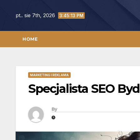
Skip
to
pt.. sie 7th, 2026
3:45:14 PM
content
HOME
MARKETING I REKLAMA
Specjalista SEO By
By