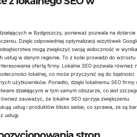
ce z lokalnego SEO w
działających w Bydgoszczy, ponieważ pozwala na dotarcie
toczeniu. Dzięki odpowiedniej optymalizacji wizytówek Goog
zedsiębiorstwa mogą zwiększyć swoją widoczność w wynik
 usług w danym regionie. To z kolei prowadzi do wzrostu
interesowania ofertą firmy. Lokalne SEO pozwala również 
eczności lokalnej, co może przyczynić się do lojalności
onych użytkowników. Ponadto, dzięki lokalnemu SEO firmy
stwami działającymi w tym samym obszarze, co jest szczeg
o również zauważyć, że lokalne SEO sprzyja zwiększeniu
ją usług i produktów blisko siebie, co sprawia, że są bar
z usługi.
 pozycjonowania stron