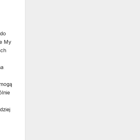
 do
le My
ach
na
 mogą
ólnie
dziej