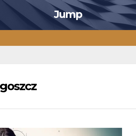
Jump
dgoszcz