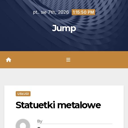
Skip
pt.. sie 7th, 2026
to
1:15:51 PM
content
Jump
USŁUGI
Statuetki metalowe
By