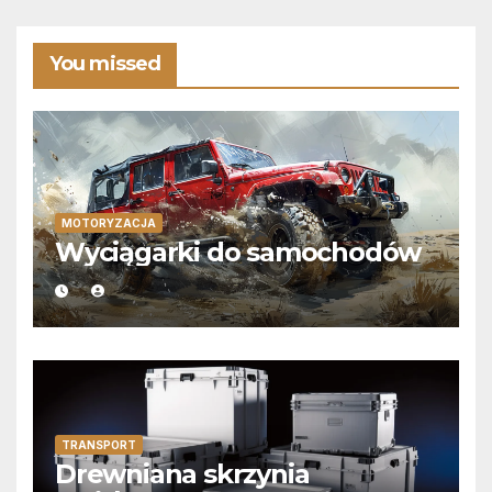
You missed
MOTORYZACJA
Wyciągarki do samochodów
TRANSPORT
Drewniana skrzynia