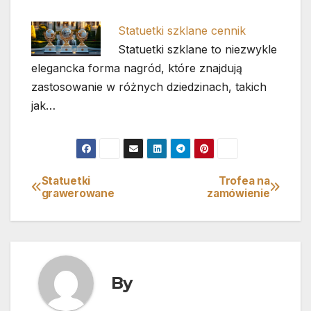
Statuetki szklane cennik
Statuetki szklane to niezwykle
elegancka forma nagród, które znajdują
zastosowanie w różnych dziedzinach, takich
jak…
Statuetki
Trofea na
Nawigacja
grawerowane
zamówienie
wpisu
By