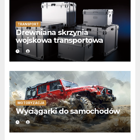
TRANSPORT
Drewniana skrzynia
wojskowa transportowa
MOTORYZACJA
Wyciągarki do samochodów