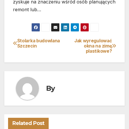
zyskuje na znaczeniu wśród osób planujących
remont lub…
Stolarka budowlana
Jak wyregulować
Nawigacja
Szczecin
okna na zimę
plastikowe?
wpisu
By
Related Post