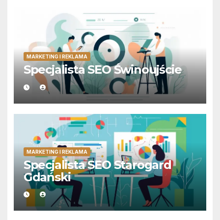
MARKETING I REKLAMA
Specjalista SEO Świnoujście
MARKETING I REKLAMA
Specjalista SEO Starogard
Gdański