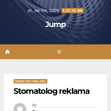
Skip
pt.. sie 7th, 2026
to
5:42:27 AM
content
Jump
MARKETING I REKLAMA
Stomatolog reklama
By