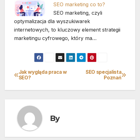
SEO marketing co to?
SEO marketing, czyli
optymalizacja dla wyszukiwarek
internetowych, to kluczowy element strategii
marketingu cyfrowego, który ma…
Jak wygląda praca w
SEO specjalista
Nawigacja
SEO?
Poznań
wpisu
By