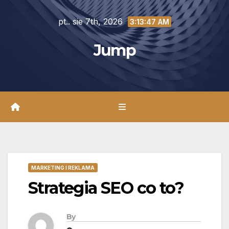
Skip
pt.. sie 7th, 2026
to
3:13:48 AM
content
Jump
MARKETING I REKLAMA
Strategia SEO co to?
By