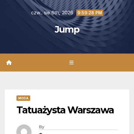
Skip
czw.. sie 6th, 2026
to
9:59:29 PM
content
Jump
MODA
Tatuażysta Warszawa
By