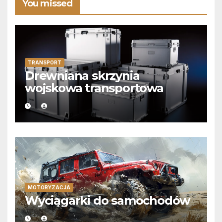
You missed
TRANSPORT
Drewniana skrzynia
wojskowa transportowa
MOTORYZACJA
Wyciągarki do samochodów