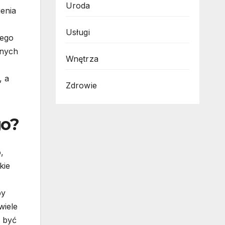
Uroda
enia
Usługi
dego
nnych
Wnętrza
, a
Zdrowie
go?
,
kie
by
wiele
 być