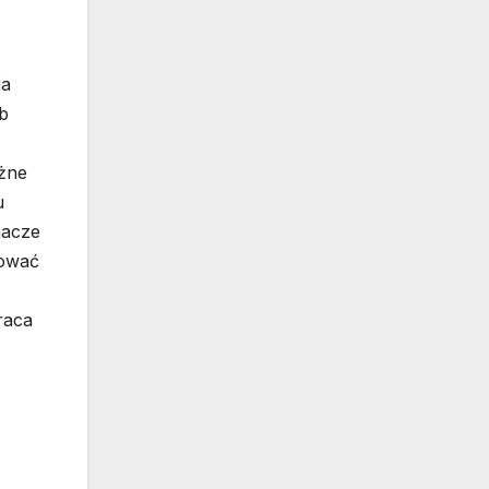
ia
b
ażne
u
macze
tować
raca