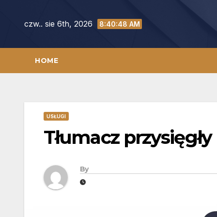
Skip
to
czw.. sie 6th, 2026
8:40:48 AM
content
HOME
USŁUGI
Tłumacz przysięgły
By