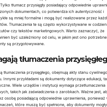
ylko tłumacz przysięgły posiadający odpowiednie uprawni
czonych dokumentach, co potwierdza ich autentyczność i
wykłe są mniej formalne i mogą być realizowane przez każ
katów. Tłumaczenia te są często wykorzystywane w codzie
rtykułów czy tekstów marketingowych. Warto zaznaczyć, że
nien być uzależniony od celu, w jakim jest ono potrzebne
menty są przygotowywane.
ają tłumaczenia przysięgłe
 tłumaczenia przysięgłego, obejmują akty stanu cywilnego
u. Innymi przykładami są dokumenty dotyczące edukacji, ta
czne. Wiele urzędów i instytucji wymaga przetłumaczenia
h, takich jak zaświadczenia o zarobkach. Ważne jest, a
ez osobę posiadającą odpowiednie uprawnienia, ponieważ 
maczeń, które muszą być spełnione, aby dokumenty mogły