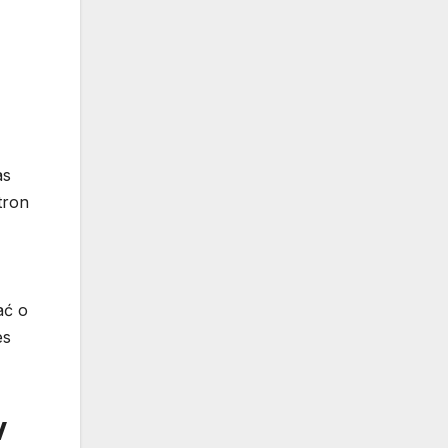
as
tron
ać o
es
w