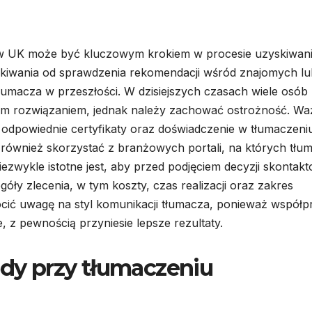
w UK może być kluczowym krokiem w procesie uzyskiwan
kiwania od sprawdzenia rekomendacji wśród znajomych lu
łumacza w przeszłości. W dzisiejszych czasach wiele osób
brym rozwiązaniem, jednak należy zachować ostrożność. W
a odpowiednie certyfikaty oraz doświadczenie w tłumaczeni
ównież skorzystać z branżowych portali, na których tłu
Niezwykle istotne jest, aby przed podjęciem decyzji skontak
y zlecenia, w tym koszty, czas realizacji oraz zakres
cić uwagę na styl komunikacji tłumacza, ponieważ współp
e, z pewnością przyniesie lepsze rezultaty.
ędy przy tłumaczeniu