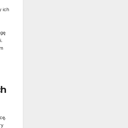
y ich
agę
i.
im
ch
cę.
ry