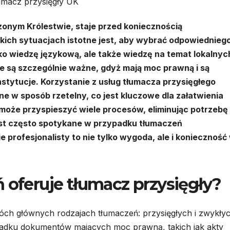
umacz przysięgły UK
czonym Królestwie, staje przed koniecznością
ich sytuacjach istotne jest, aby wybrać odpowiednieg
lko wiedzę językową, ale także wiedzę na temat lokalnyc
 są szczególnie ważne, gdyż mają moc prawną i są
stytucje. Korzystanie z usług tłumacza przysięgłego
 w sposób rzetelny, co jest kluczowe dla załatwienia
może przyspieszyć wiele procesów, eliminując potrzebę
st często spotykane w przypadku tłumaczeń
e profesjonalisty to nie tylko wygoda, ale i konieczność
 oferuje tłumacz przysięgły?
wóch głównych rodzajach tłumaczeń: przysięgłych i zwykłyc
adku dokumentów mających moc prawną, takich jak akty