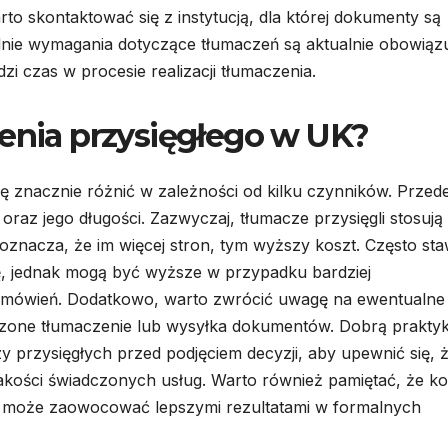
o skontaktować się z instytucją, dla której dokumenty są
adnie wymagania dotyczące tłumaczeń są aktualnie obowiązu
 czas w procesie realizacji tłumaczenia.
zenia przysięgłego w UK?
ę znacznie różnić w zależności od kilku czynników. Przed
raz jego długości. Zazwyczaj, tłumacze przysięgli stosują
oznacza, że im więcej stron, tym wyższy koszt. Często sta
ę, jednak mogą być wyższe w przypadku bardziej
mówień. Dodatkowo, warto zwrócić uwagę na ewentualne
ieszone tłumaczenie lub wysyłka dokumentów. Dobrą prakty
czy przysięgłych przed podjęciem decyzji, aby upewnić się, 
jakości świadczonych usług. Warto również pamiętać, że ko
óra może zaowocować lepszymi rezultatami w formalnych