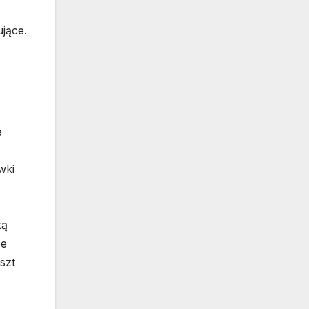
jące.
e
wki
ką
że
szt