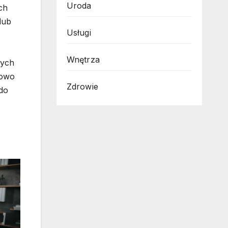
Uroda
ch
lub
Usługi
Wnętrza
wych
kowo
Zdrowie
do