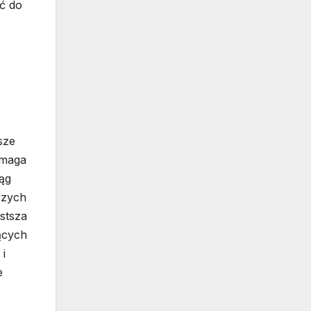
ć do
sze
ymaga
iąg
szych
stsza
ących
i
e