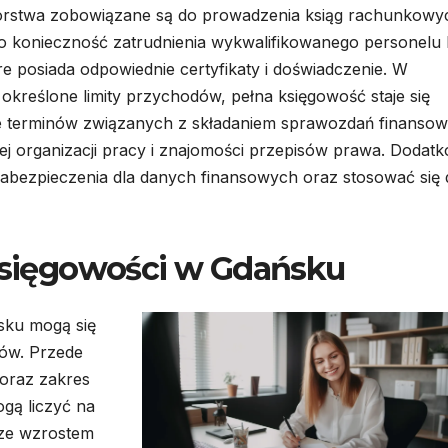
iorstwa zobowiązane są do prowadzenia ksiąg rachunkowy
o konieczność zatrudnienia wykwalifikowanego personelu 
e posiada odpowiednie certyfikaty i doświadczenie. W
określone limity przychodów, pełna księgowość staje się
ie terminów związanych z składaniem sprawozdań finanso
j organizacji pracy i znajomości przepisów prawa. Dodat
abezpieczenia dla danych finansowych oraz stosować się 
 księgowości w Gdańsku
sku mogą się
ków. Przede
 oraz zakres
gą liczyć na
 ze wzrostem