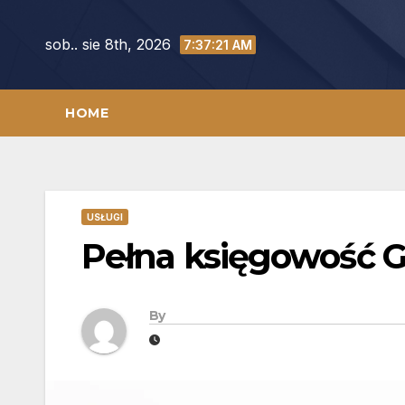
Skip
to
sob.. sie 8th, 2026
7:37:22 AM
content
HOME
USŁUGI
Pełna księgowość 
By