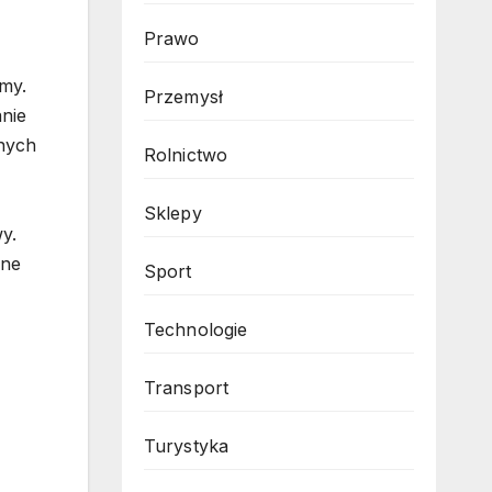
Prawo
rmy.
Przemysł
anie
anych
Rolnictwo
Sklepy
y.
lne
Sport
Technologie
Transport
Turystyka