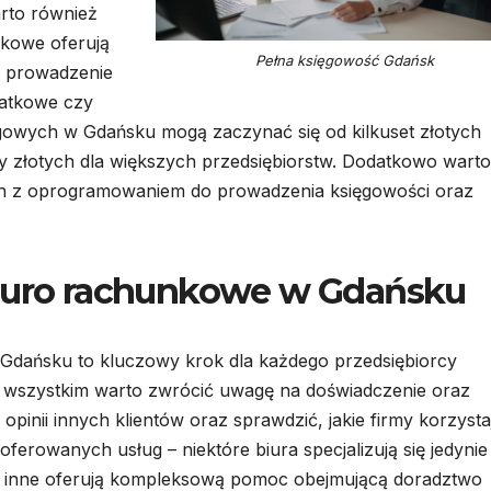
arto również
nkowe oferują
Pełna księgowość Gdańsk
o prowadzenie
datkowe czy
ęgowych w Gdańsku mogą zaczynać się od kilkuset złotych
ięcy złotych dla większych przedsiębiorstw. Dodatkowo warto
h z oprogramowaniem do prowadzenia księgowości oraz
biuro rachunkowe w Gdańsku
dańsku to kluczowy krok dla każdego przedsiębiorcy
e wszystkim warto zwrócić uwagę na doświadczenie oraz
opinii innych klientów oraz sprawdzić, jakie firmy korzysta
ferowanych usług – niektóre biura specjalizują się jedynie
y inne oferują kompleksową pomoc obejmującą doradztwo