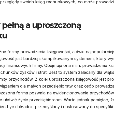
e przeglądy swoich ksiąg rachunkowych, co może prowadzi
y pełną a uproszczoną
ku
ne formy prowadzenia księgowości, a dwie najpopularniej
ięgowość jest bardziej skomplikowanym systemem, który w
cji finansowych firmy. Obejmuje ona m.in. prowadzenie ks
hunków zysków i strat. Jest to system zalecany dla więk
limity przychodów. Z kolei uproszczona księgowość jest pro
ozwiązaniem dla małych przedsiębiorstw oraz osób prowadz
szczona forma pozwala na ewidencjonowanie przychodów 
ułatwić życie przedsiębiorcom. Warto jednak pamiętać, ż
n być dokładnie przemyślany i dostosowany do specyfiki