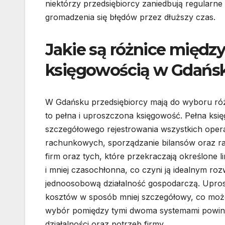
niektórzy przedsiębiorcy zaniedbują regularn
gromadzenia się błędów przez dłuższy czas.
Jakie są różnice międz
księgowością w Gdańs
W Gdańsku przedsiębiorcy mają do wyboru róż
to pełna i uproszczona księgowość. Pełna ks
szczegółowego rejestrowania wszystkich opera
rachunkowych, sporządzanie bilansów oraz rac
firm oraz tych, które przekraczają określone 
i mniej czasochłonna, co czyni ją idealnym r
jednoosobową działalność gospodarczą. Upro
kosztów w sposób mniej szczegółowy, co może 
wybór pomiędzy tymi dwoma systemami powinie
działalności oraz potrzeb firmy.