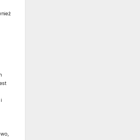
wnież
h
est
i
owo,