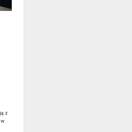
ją z
 w