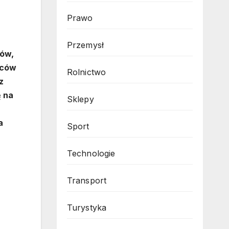
Prawo
Przemysł
dów,
rców
Rolnictwo
z
ę na
Sklepy
a
Sport
Technologie
Transport
Turystyka