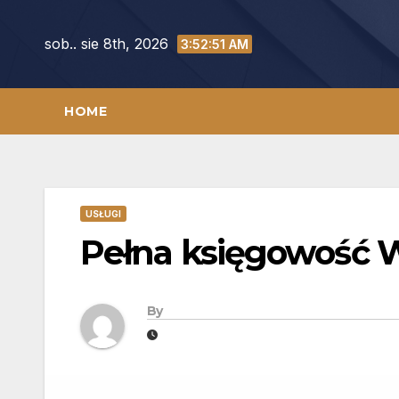
Skip
to
sob.. sie 8th, 2026
3:52:52 AM
content
HOME
USŁUGI
Pełna księgowość 
By