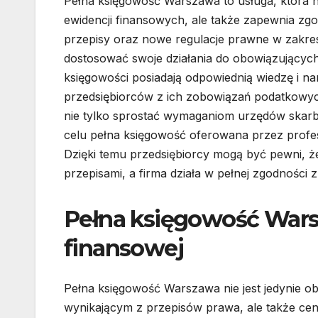
Pełna księgowość Warszawa to usługa, która 
ewidencji finansowych, ale także zapewnia zg
przepisy oraz nowe regulacje prawne w zakres
dostosować swoje działania do obowiązujących
księgowości posiadają odpowiednią wiedzę i n
przedsiębiorców z ich zobowiązań podatkowych
nie tylko sprostać wymaganiom urzędów skarb
celu pełna księgowość oferowana przez profe
Dzięki temu przedsiębiorcy mogą być pewni, ż
przepisami, a firma działa w pełnej zgodności 
Pełna księgowość Warsz
finansowej
Pełna księgowość Warszawa nie jest jedynie o
wynikającym z przepisów prawa, ale także c