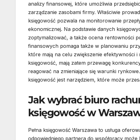
analizy finansowej, które umożliwia przedsięb
zarządzanie zasobami firmy. Właściwie prowa
księgowość pozwala na monitorowanie przepły
ekonomicznej. Na podstawie danych księgowyc
zoptymalizować, a także ocena rentowności po
finansowych pomaga także w planowaniu przysz
które mają na celu zwiększenie efektywności i
księgowość, mają zatem przewagę konkurencyjn
reagować na zmieniające się warunki rynkowe.
księgowość jest narzędziem, które może przesą
Jak wybrać biuro rachu
księgowość w Warszaw
Pełna księgowość Warszawa to usługa oferowa
odpowiedniego partnera do współpracy może b