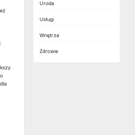
Uroda
ież
Usługi
Wnętrza
ć
Zdrowie
ększy
go
dla