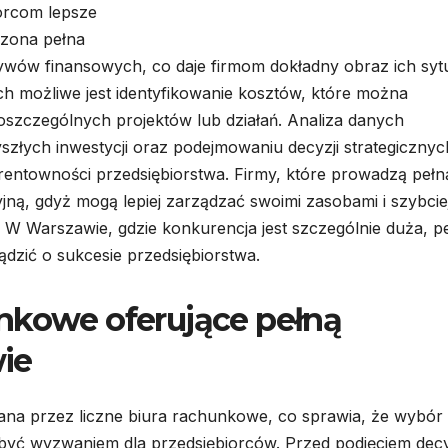
iorcom lepsze
dzona pełna
wów finansowych, co daje firmom dokładny obraz ich sytu
h możliwe jest identyfikowanie kosztów, które można
szczególnych projektów lub działań. Analiza danych
łych inwestycji oraz podejmowaniu decyzji strategicznyc
 rentowności przedsiębiorstwa. Firmy, które prowadzą pełn
ą, gdyż mogą lepiej zarządzać swoimi zasobami i szybcie
 W Warszawie, gdzie konkurencja jest szczególnie duża, p
dzić o sukcesie przedsiębiorstwa.
nkowe oferujące pełną
ie
na przez liczne biura rachunkowe, co sprawia, że wybór
yć wyzwaniem dla przedsiębiorców. Przed podjęciem decy