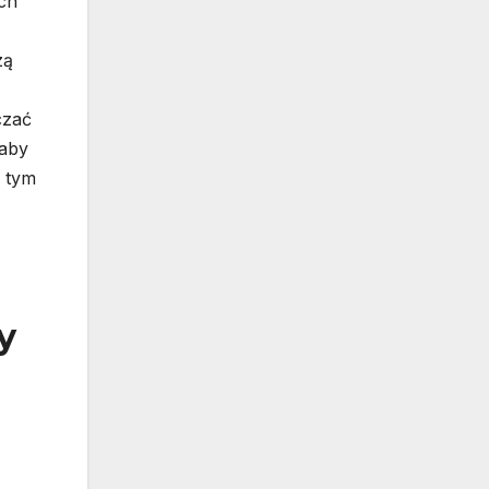
ch
zą
czać
 aby
W tym
y