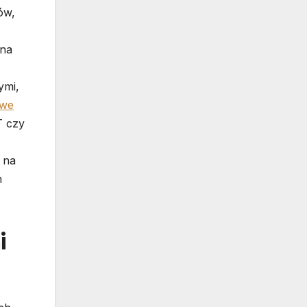
ów,
 na
ymi,
owe
T czy
 na
h
i