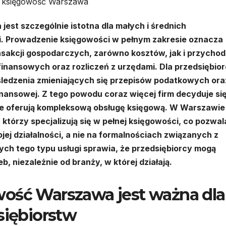
 księgowość Warszawa
 jest szczególnie istotna dla małych i średnich
ski. Prowadzenie księgowości w pełnym zakresie oznacza
sakcji gospodarczych, zarówno kosztów, jak i przycho
finansowych oraz rozliczeń z urzędami. Dla przedsiębio
śledzenia zmieniających się przepisów podatkowych ora
nansowej. Z tego powodu coraz więcej firm decyduje si
óre oferują kompleksową obsługę księgową. W Warszawie
którzy specjalizują się w pełnej księgowości, co pozwal
jej działalności, a nie na formalnościach związanych z
ch tego typu usługi sprawia, że przedsiębiorcy mogą
 niezależnie od branży, w której działają.
wość Warszawa jest ważna dla
siębiorstw