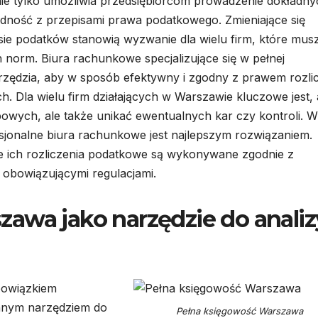
nie tylko umożliwia przedsiębiorcom prowadzenie dokładny
odność z przepisami prawa podatkowego. Zmieniające się
ie podatków stanowią wyzwanie dla wielu firm, które mus
 norm. Biura rachunkowe specjalizujące się w pełnej
arzędzia, aby w sposób efektywny i zgodny z prawem rozli
. Dla wielu firm działających w Warszawie kluczowe jest,
owych, ale także unikać ewentualnych kar czy kontroli. 
sjonalne biura rachunkowe jest najlepszym rozwiązaniem.
e ich rozliczenia podatkowe są wykonywane zgodnie z
z obowiązującymi regulacjami.
awa jako narzędzie do analiz
bowiązkiem
ennym narzędziem do
Pełna księgowość Warszawa