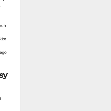
t
ych
akże
tego
sy
i