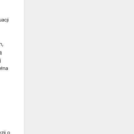
acji
h,
ą
j
ełna
zji o