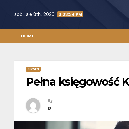
Skip
to
sob.. sie 8th, 2026
6:03:35 PM
content
HOME
BIZNES
Pełna księgowość K
By