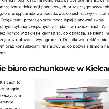
 klienci mogą liczyć na kompleksową obsługę finansową, k
porządzanie deklaracji podatkowych oraz przygotowywani
sto oferują doradztwo podatkowe, co jest niezwykle istot
 Dzięki temu przedsiębiorcy mogą lepiej planować swoje
tnych sytuacji związanych z błędami w rozliczeniach. Wie
ż pomoc w zakresie kadr i płac, co oznacza, że klienci 
zej oraz obliczanie wynagrodzeń. Dodatkowo niektóre biu
ym oraz konsultacjami finansowymi, co pozwala firmom na
ymi.
e biuro rachunkowe w Kielca
ielcach to
ry pragnie
e wszystkim
etencje
erencje oraz