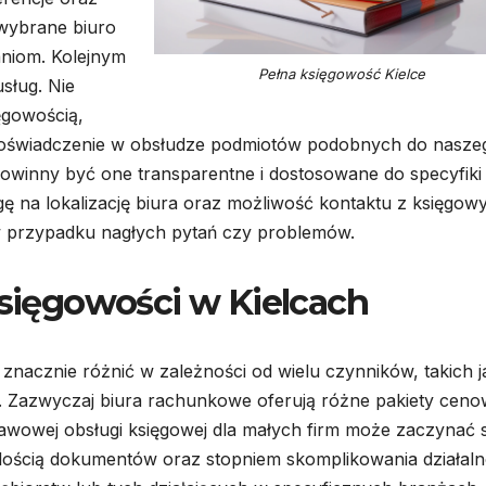
 wybrane biuro
aniom. Kolejnym
Pełna księgowość Kielce
sług. Nie
ęgowością,
 doświadczenie w obsłudze podmiotów podobnych do nasze
owinny być one transparentne i dostosowane do specyfiki
gę na lokalizację biura oraz możliwość kontaktu z księgow
 przypadku nagłych pytań czy problemów.
księgowości w Kielcach
 znacznie różnić w zależności od wielu czynników, takich j
g. Zazwyczaj biura rachunkowe oferują różne pakiety cen
awowej obsługi księgowej dla małych firm może zaczynać s
z ilością dokumentów oraz stopniem skomplikowania działaln