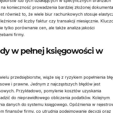
ębiorstw lub tych działających w specyficznych branżach
na konieczność prowadzenia bardziej złożonej dokumentac
t również to, że wiele biur rachunkowych stosuje elastyc
leżnione od liczby faktur czy transakcji miesięcznie. Kluc
 tylko porównanie cen, ale także analiza jakości
zebami firmy.
łędy w pełnej księgowości w
ielu przedsiębiorstw, wiąże się z ryzykiem popełnienia bł
owe i prawne. Jednym z najczęstszych błędów jest
nsowych. Przykładowo, pomylenie kosztów uzyskania
dzić do nieprawidłowego obliczenia podatków. Kolejnym
ia danych do systemu księgowego. Opóźnienia w rejestro
m finansów firmy, co utrudnia podejmowanie decyzji oraz