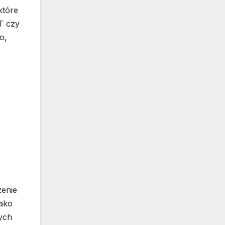
które
T czy
o,
zenie
jako
ych