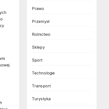
Prawo
żych
co
Przemysł
rcy
Rolnictwo
Sklepy
ami
Sport
sowej
Technologie
Transport
Turystyka
h