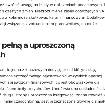
ież zwrócić uwagę na błędy w obliczeniach podatkowych, 
ich częstych zmian. Niezrozumienie zasad dotyczących VA
 co z kolei może skutkować karami finansowymi. Dodatkow
tacji związanej z zatrudnieniem pracowników, co może
y pełną a uproszczoną
ch
ą to jedna z kluczowych decyzji, przed którymi stają
wymaga szczegółowego rejestrowania wszystkich operacji
ych sprawozdań finansowych, co jest obowiązkowe dla
określone limity przychodów. Umożliwia ona dokładne śled
. Z drugiej strony uproszczona księgowość, znana również 
 i mniej czasochłonna. Jest przeznaczona głównie dla mał