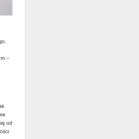
go.
ym –
ak
owe
ię od
ości