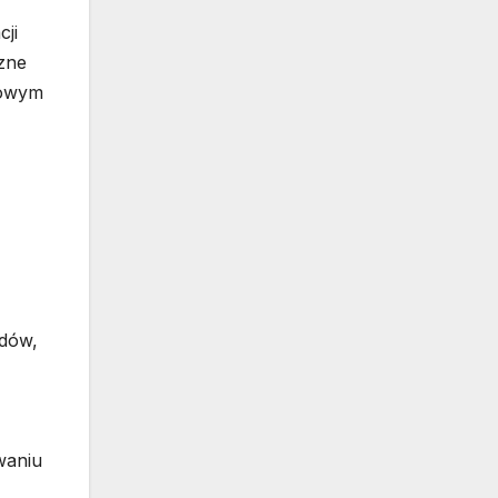
ji
zne
zowym
ędów,
waniu