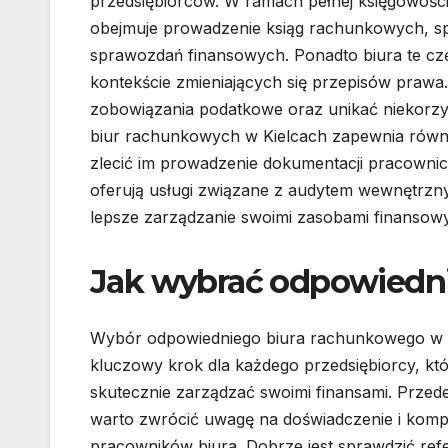
przedsiębiorców. W ramach pełnej księgowości
obejmuje prowadzenie ksiąg rachunkowych, s
sprawozdań finansowych. Ponadto biura te czę
kontekście zmieniających się przepisów prawa.
zobowiązania podatkowe oraz unikać niekorzys
biur rachunkowych w Kielcach zapewnia równie
zlecić im prowadzenie dokumentacji pracownic
oferują usługi związane z audytem wewnętrzn
lepsze zarządzanie swoimi zasobami finansow
Jak wybrać odpowiedni
Wybór odpowiedniego biura rachunkowego w K
kluczowy krok dla każdego przedsiębiorcy, któ
skutecznie zarządzać swoimi finansami. Przed
warto zwrócić uwagę na doświadczenie i komp
pracowników biura. Dobrze jest sprawdzić ref