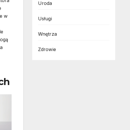
tóra
Uroda
e
ne w
Usługi
le
Wnętrza
mogą
ra
Zdrowie
ch