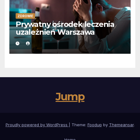
ZDROWIE
Prywatny ośrodek leczenia
uzależnień Warszawa
Jump
Proudly powered by WordPress
|
Theme:
Foodup
by
Themeansar
.
Home