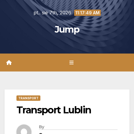
Skip
pt.. sie 7th, 2026
to
11:17:50 AM
content
Jump
TRANSPORT
Transport Lublin
By