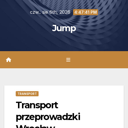
Skip
czw.. sie 6th, 2026
to
4:47:42 PM
content
Jump
TRANSPORT
Transport
przeprowadzki