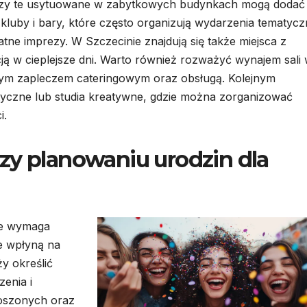
ę czy te usytuowane w zabytkowych budynkach mogą dodać
 kluby i bary, które często organizują wydarzenia tematyc
tne imprezy. W Szczecinie znajdują się także miejsca z
ją w cieplejsze dni. Warto również rozważyć wynajem sali
lnym zapleczem cateringowym oraz obsługą. Kolejnym
tyczne lub studia kreatywne, gdzie można zorganizować
i.
zy planowaniu urodzin dla
ie wymaga
re wpłyną na
y określić
zenia i
roszonych oraz