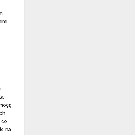
em
nimi
a
ci,
 mogą
ych
 co
ie na