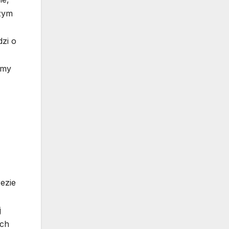
szym
dzi o
emy
ezie
j
ych