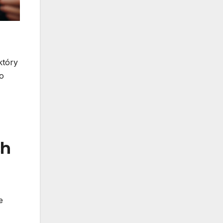
który
o
ch
e