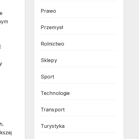
Prawo
re
jnym
Przemysł
Rolnictwo
ć
Sklepy
y
Sport
Technologie
Transport
h.
Turystyka
kszej