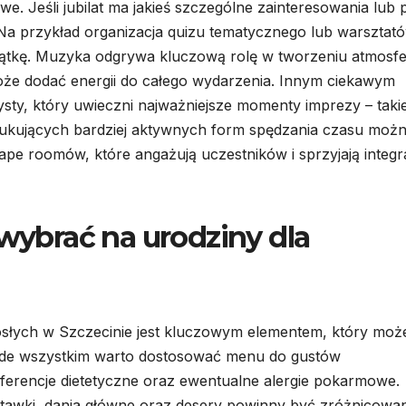
 Jeśli jubilat ma jakieś szczególne zainteresowania lub p
Na przykład organizacja quizu tematycznego lub warsztat
iątkę. Muzyka odgrywa kluczową rolę w tworzeniu atmosfe
że dodać energii do całego wydarzenia. Innym ciekawym
sty, który uwieczni najważniejsze momenty imprezy – taki
szukujących bardziej aktywnych form spędzania czasu moż
pe roomów, które angażują uczestników i sprzyjają integra
 wybrać na urodziny dla
osłych w Szczecinie jest kluczowym elementem, który moż
ede wszystkim warto dostosować menu do gustów
ferencje dietetyczne oraz ewentualne alergie pokarmowe.
stawki, dania główne oraz desery powinny być zróżnicowa