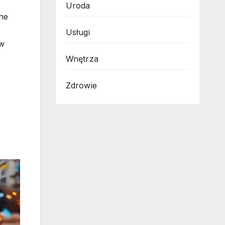
Uroda
zne
Usługi
 w
Wnętrza
Zdrowie