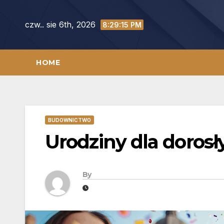
Skip
to
czw.. sie 6th, 2026
8:29:16 PM
content
HOME
BUDOWNICTWO
Urodziny dla dorosł
By