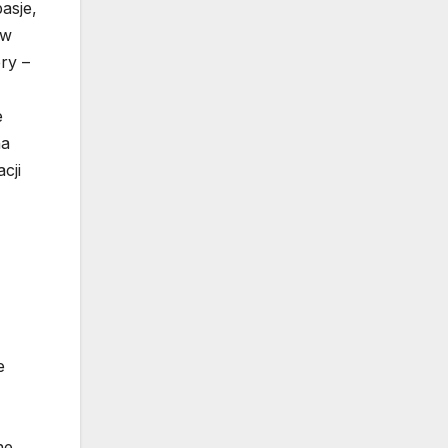
asje,
ów
ry –
e
na
cji
e
ne,