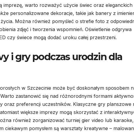
ką imprezę, warto rozważyć użycie świec oraz eleganckich
że personalizowane dekoracje, takie jak banery z imieni
 życia. Można również pomyśleć o strefie foto z odpowied
robienia zdjęć i tworzenia wspomnień. Oświetlenie odgrywa
LED czy świece mogą dodać uroku całej przestrzeni.
y i gry podczas urodzin dla
a dorosłych w Szczecinie może być doskonałym sposobem n
i. Warto zastanowić się nad różnorodnymi formami aktywnoś
y oraz preferencji uczestników. Klasyczne gry planszowe
atomiast większe imprezy mogą skorzystać z interaktywn
żna również zorganizować turniej gier video lub karaoke,
nnym ciekawym pomysłem są warsztaty kreatywne – malowan