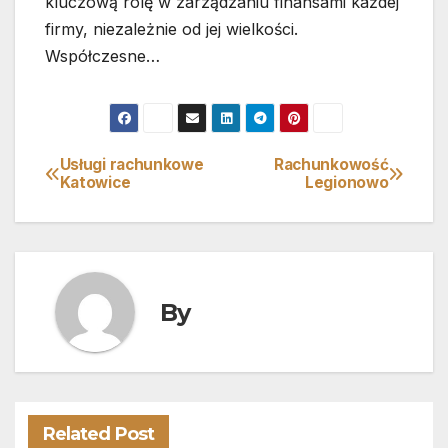
kluczową rolę w zarządzaniu finansami każdej
firmy, niezależnie od jej wielkości.
Współczesne…
Usługi rachunkowe
Rachunkowość
Nawigacja
Katowice
Legionowo
wpisu
By
Related Post