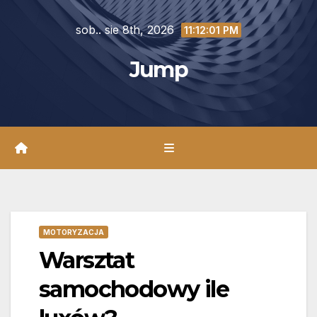
Skip
sob.. sie 8th, 2026
to
11:12:02 PM
content
Jump
MOTORYZACJA
Warsztat
samochodowy ile