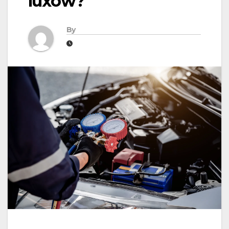
luxów?
By