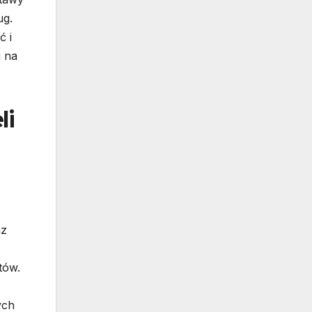
ug.
ć i
i na
li
az
tów.
ych