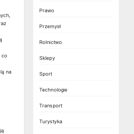
Prawo
nych,
raz
Przemysł
ą
Rolnictwo
 co
Sklepy
lą na
Sport
Technologie
Transport
Turystyka
ją