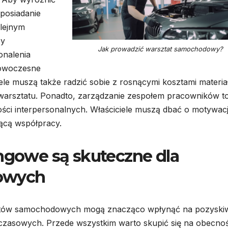
 posiadanie
olejnym
ży
Jak prowadzić warsztat samochodowy?
onalenia
nowoczesne
iele muszą także radzić sobie z rosnącymi kosztami materi
warsztatu. Ponadto, zarządzanie zespołem pracowników t
ości interpersonalnych. Właściciele muszą dbać o motywac
ącą współpracy.
ingowe są skuteczne dla
owych
tatów samochodowych mogą znacząco wpłynąć na pozyski
czasowych. Przede wszystkim warto skupić się na obecno