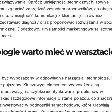
ozwiązywania. Oprócz umiejętności technicznych, równie
e muszą umieć zarządzać zespołem pracowników, co obejm
elu. Umiejętność komunikacji z klientami jest również
 przedstawiać diagnozy oraz proponować rozwiązania w sp
chnicznej. Dodatkowo, umiejętności marketingowe są istotn
 marki.
ologie warto mieć w warsztaci
być wyposażony w odpowiednie narzędzia i technologie, 
wę pojazdów. Kluczowym elementem wyposażenia są
e pozwalają na szybkie identyfikowanie problemów w
kać szczegółowe informacje o stanie pojazdu, co znaczn
ainwestować w podnośniki samochodowe, które ułatwiają
kszają komfort pracy. Kolejnym ważnym narzędziem są ze