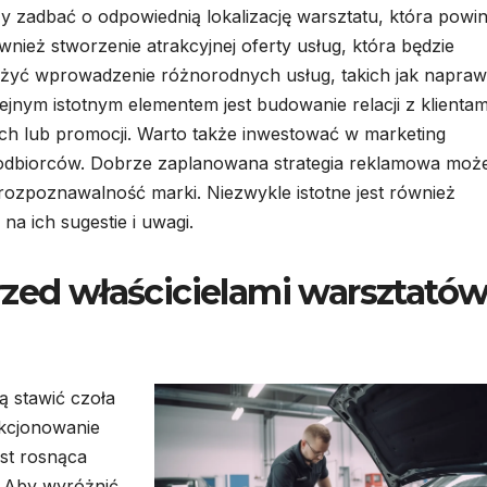
y zadbać o odpowiednią lokalizację warsztatu, która powi
wnież stworzenie atrakcyjnej oferty usług, która będzie
żyć wprowadzenie różnorodnych usług, takich jak napra
ejnym istotnym elementem jest budowanie relacji z klientam
h lub promocji. Warto także inwestować w marketing
 odbiorców. Dobrze zaplanowana strategia reklamowa moż
ozpoznawalność marki. Niezwykle istotne jest również
na ich sugestie i uwagi.
rzed właścicielami warsztató
 stawić czoła
kcjonowanie
st rosnąca
. Aby wyróżnić