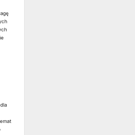
wagę
ych
ych
ie
dla
temat
o