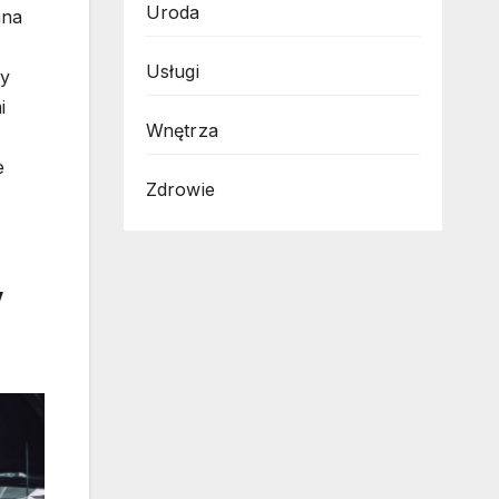
Uroda
nna
Usługi
wy
i
Wnętrza
e
Zdrowie
w