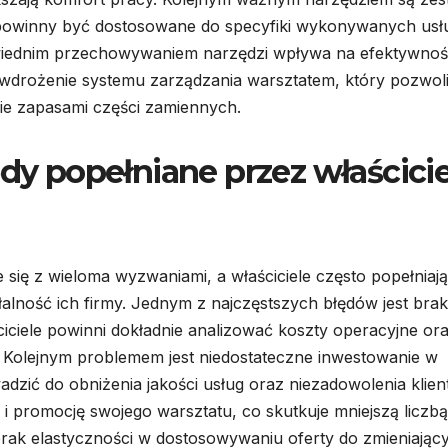
 powinny być dostosowane do specyfiki wykonywanych usł
iednim przechowywaniem narzędzi wpływa na efektywnoś
wdrożenie systemu zarządzania warsztatem, który pozwol
e zapasami części zamiennych.
ędy popełniane przez właścicie
ię z wieloma wyzwaniami, a właściciele często popełniają
alność ich firmy. Jednym z najczęstszych błędów jest brak
ciele powinni dokładnie analizować koszty operacyjne or
 Kolejnym problemem jest niedostateczne inwestowanie w
zić do obniżenia jakości usług oraz niezadowolenia klien
g i promocję swojego warsztatu, co skutkuje mniejszą liczbą
brak elastyczności w dostosowywaniu oferty do zmieniając