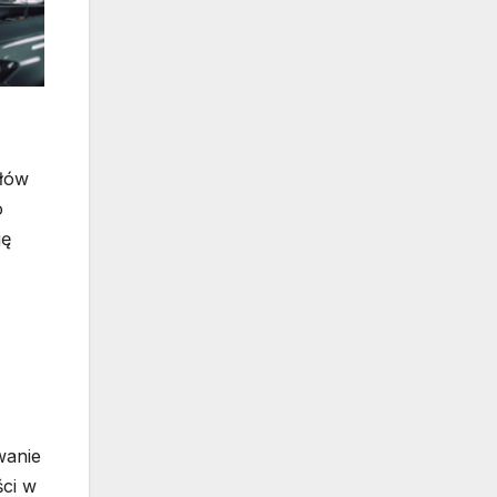
ałów
o
ję
wanie
ści w