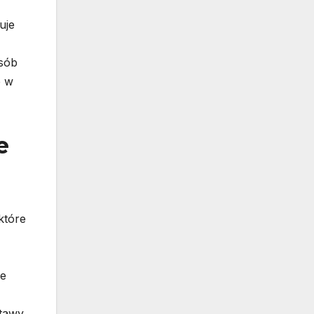
uje
osób
e w
e
które
ie
stawy