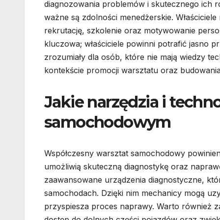
diagnozowania problemów i skutecznego ich r
ważne są zdolności menedżerskie. Właściciel
rekrutację, szkolenie oraz motywowanie person
kluczowa; właściciele powinni potrafić jasno
zrozumiały dla osób, które nie mają wiedzy te
kontekście promocji warsztatu oraz budowania
Jakie narzędzia i techn
samochodowym
Współczesny warsztat samochodowy powinien 
umożliwią skuteczną diagnostykę oraz napra
zaawansowane urządzenia diagnostyczne, któr
samochodach. Dzięki nim mechanicy mogą uzys
przyspiesza proces naprawy. Warto również z
dostęp do dolnych części pojazdów oraz zwię