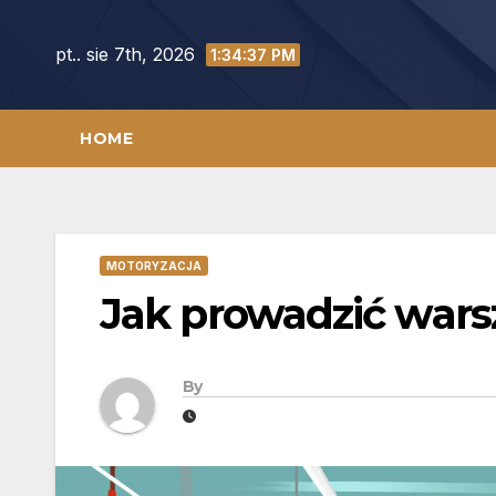
Skip
to
pt.. sie 7th, 2026
1:34:38 PM
content
HOME
MOTORYZACJA
Jak prowadzić war
By