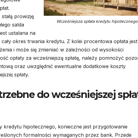
płat.
 stałą prowizję
Wcześniejsza spłata kredytu hipotecznego
łego salda
jest ustalana na
ały okres trwania kredytu. Z kolei procentowa opłata jest
żenia i może się zmieniać w zależności od wysokości
kość opłaty za wcześniejszą spłatę, należy pomnożyć pozo
entową oraz uwzględnić ewentualne dodatkowe koszty
jszej spłaty.
rzebne do wcześniejszej spła
y kredytu hipotecznego, konieczne jest przygotowanie
reślonych formalności wymaganych przez bank. Przede