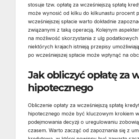
stosuje tzw. opłatę za wcześniejszą spłatę kred
może wynosić od kilku do kilkunastu procent p
wcześniejszej spłacie warto dokładnie zapoz
związanymi z taką operacją. Kolejnym aspekte
na możliwość skorzystania z ulg podatkowych
niektórych krajach istnieją przepisy umożliwia
po wcześniejszej spłacie może wpłynąć na obc
Jak obliczyć opłatę za 
hipotecznego
Obliczenie opłaty za wcześniejszą spłatę kredy
hipotecznego może być kluczowym krokiem w
podejmowania decyzji o uregulowaniu zobowią
czasem. Warto zacząć od zapoznania się z u
kredytową, w której powinny być zawarte szc