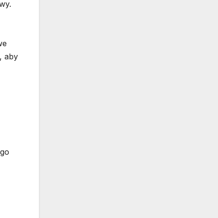
wy.
we
, aby
ego