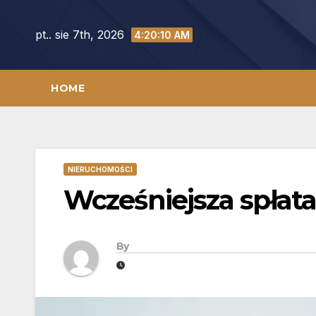
Skip
to
pt.. sie 7th, 2026
4:20:11 AM
content
HOME
NIERUCHOMOŚCI
Wcześniejsza spłat
By