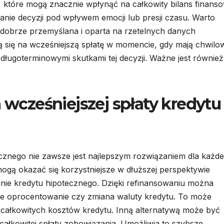
, które mogą znacznie wpłynąć na całkowity bilans finanso
ie decyzji pod wpływem emocji lub presji czasu. Warto
 dobrze przemyślana i oparta na rzetelnych danych
ą się na wcześniejszą spłatę w momencie, gdy mają chwilo
 długoterminowymi skutkami tej decyzji. Ważne jest również
a wcześniejszej spłaty kredytu
ecznego nie zawsze jest najlepszym rozwiązaniem dla każd
e mogą okazać się korzystniejsze w dłuższej perspektywie
wanie kredytu hipotecznego. Dzięki refinansowaniu można
ze oprocentowanie czy zmiana waluty kredytu. To może
 całkowitych kosztów kredytu. Inną alternatywą może być
całkowitej spłaty zobowiązania. Umożliwia to szybsze