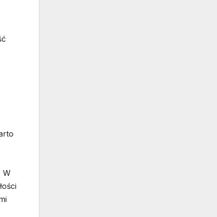
ść
arto
. W
łości
mi