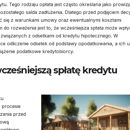
ytu. Tego rodzaju opłata jest często określana jako prowizja
ozostałego salda zadłużenia. Dlatego przed podjęciem decy
nać się z warunkami umowy oraz ewentualnymi kosztami
m do rozważenia jest to, że wcześniejsza spłata może wpł
 związanych z odsetkami od kredytu hipotecznego. W
jące odliczenie odsetek od podstawy opodatkowania, a ich u
iążenie podatkowe kredytobiorcy.
wcześniejszą spłatę kredytu
tu
 procesie
zania przed
mową
zegółowe