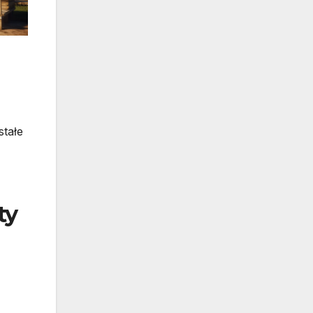
stałe
ty