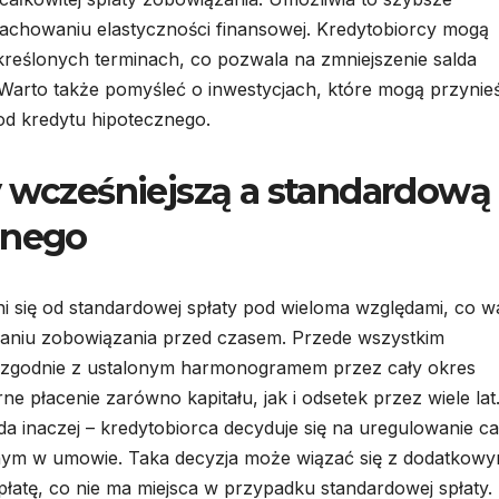
achowaniu elastyczności finansowej. Kredytobiorcy mogą
reślonych terminach, co pozwala na zmniejszenie salda
. Warto także pomyśleć o inwestycjach, które mogą przynie
od kredytu hipotecznego.
y wcześniejszą a standardową
znego
i się od standardowej spłaty pod wieloma względami, co w
waniu zobowiązania przed czasem. Przede wszystkim
t zgodnie z ustalonym harmonogramem przez cały okres
e płacenie zarówno kapitału, jak i odsetek przez wiele lat
a inaczej – kredytobiorca decyduje się na uregulowanie ca
onym w umowie. Taka decyzja może wiązać się z dodatkowy
spłatę, co nie ma miejsca w przypadku standardowej spłaty.