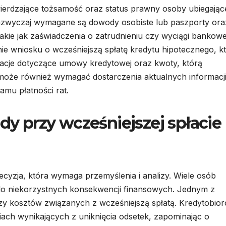
erdzające tożsamość oraz status prawny osoby ubiegające
azwyczaj wymagane są dowody osobiste lub paszporty ora
kie jak zaświadczenia o zatrudnieniu czy wyciągi bankowe
e wniosku o wcześniejszą spłatę kredytu hipotecznego, k
macje dotyczące umowy kredytowej oraz kwoty, którą
oże również wymagać dostarczenia aktualnych informacj
mu płatności rat.
ędy przy wcześniejszej spłacie
ecyzja, która wymaga przemyślenia i analizy. Wiele osób
 do niekorzystnych konsekwencji finansowych. Jednym z
izy kosztów związanych z wcześniejszą spłatą. Kredytobior
iach wynikających z uniknięcia odsetek, zapominając o