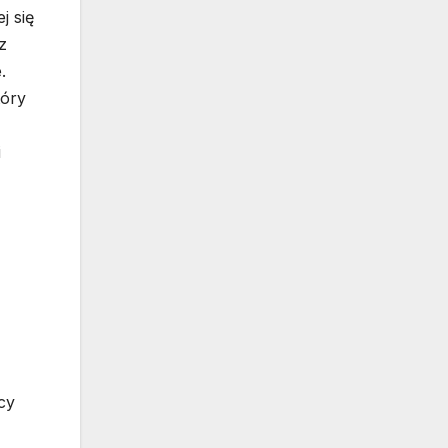
j się
z
.
tóry
i
cy