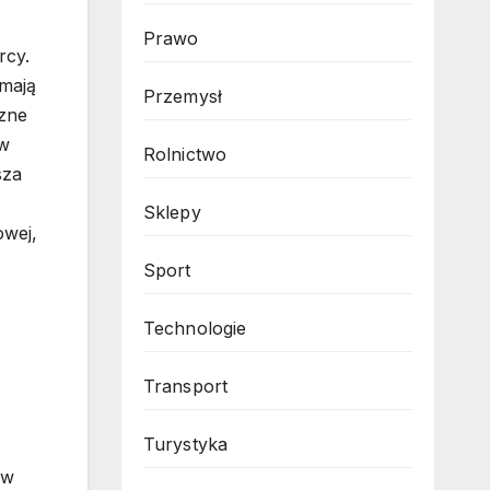
Prawo
rcy.
 mają
Przemysł
czne
 w
Rolnictwo
sza
Sklepy
owej,
Sport
Technologie
Transport
Turystyka
ów