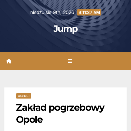
Skip
niedz.. sie 9th, 2026
to
9:11:38 AM
content
Jump
USŁUGI
Zakład pogrzebowy
Opole