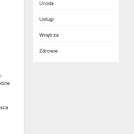
Uroda
Usługi
Wnętrza
Zdrowie
.
zebne
jsca