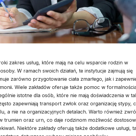
oki zakres usług, które mają na celu wsparcie rodzin w
 osoby. W ramach swoich działań, te instytucje zajmują się
uje zarówno przygotowanie ciała zmarłego, jak i zapewni
monii. Wiele zakładów oferuje także pomoc w formalności
lnie istotne dla osób, które nie mają doświadczenia w ta
sto zapewniają transport zwłok oraz organizację stypy, 
lu, a nie na organizacyjnych detalach. Warto również zwró
 trumien oraz urn, co daje rodzinom możliwość dostosow
kiwań. Niektóre zakłady oferują także dodatkowe usługi, ta