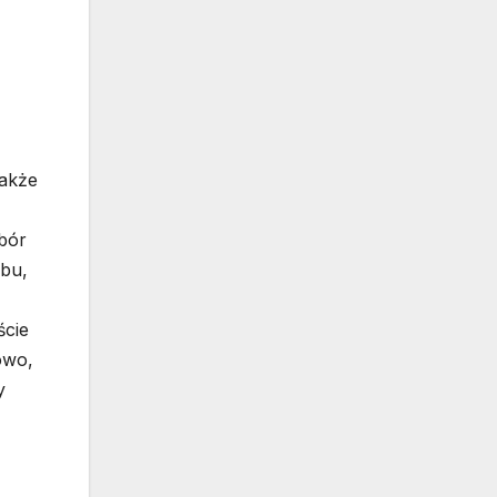
także
bór
ebu,
ście
owo,
y