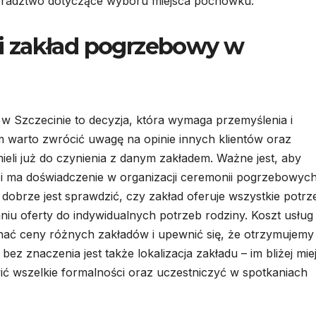
oradztwo dotyczące wyboru miejsca pochówku.
i zakład pogrzebowy w
Szczecinie to decyzja, która wymaga przemyślenia i
 warto zwrócić uwagę na opinie innych klientów oraz
eli już do czynienia z danym zakładem. Ważne jest, aby
ą i ma doświadczenie w organizacji ceremonii pogrzebowych
 dobrze jest sprawdzić, czy zakład oferuje wszystkie potr
niu oferty do indywidualnych potrzeb rodziny. Koszt usług
ać ceny różnych zakładów i upewnić się, że otrzymujemy
ez znaczenia jest także lokalizacja zakładu – im bliżej mie
twić wszelkie formalności oraz uczestniczyć w spotkaniach