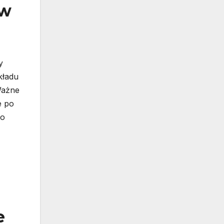
 w
y
kładu
Ważne
e po
co
e