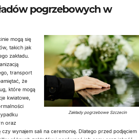
akładów pogrzebowych w
nie mogą się
w, takich jak
ego zakładu.
anizacją
go, transport
amiętać, że
ług, które mogą
cje kwiatowe,
rmalności
Zakłady pogrzebowe Szczecin
zypadku
rn oraz
ę czy wynajem sali na ceremonię. Dlatego przed podjęciem