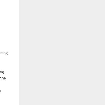
stają
 są
Inne
u