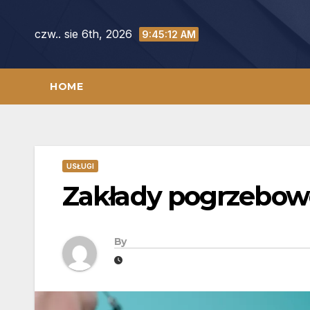
Skip
to
czw.. sie 6th, 2026
9:45:13 AM
content
HOME
USŁUGI
Zakłady pogrzebow
By