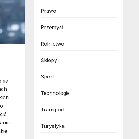
Prawo
Przemysł
Rolnictwo
Sklepy
Sport
enie
ach
Technologie
kich
co
Transport
cić
ania
Turystyka
kie