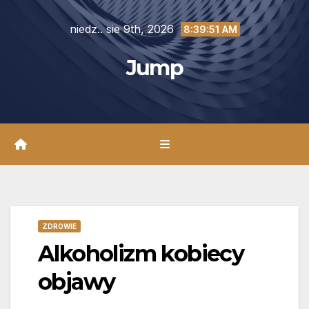
Skip
niedz.. sie 9th, 2026
to
8:39:52 AM
content
Jump
ZDROWIE
Alkoholizm kobiecy
objawy