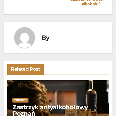
alkoholu?
wpisu
By
Related Post
ZDROWIE
Zastrzyk antyalkoholowy
Poznań