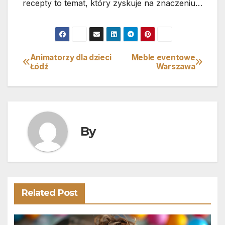
recepty to temat, który zyskuje na znaczeniu…
Animatorzy dla dzieci
Meble eventowe
Nawigacja
Łódź
Warszawa
wpisu
By
Related Post