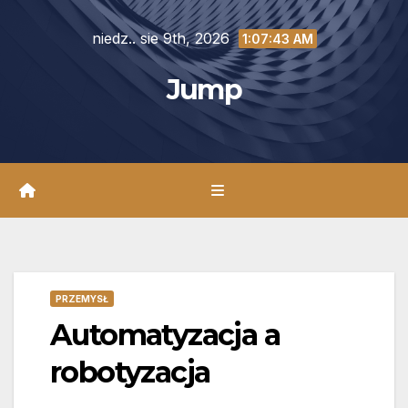
Skip
niedz.. sie 9th, 2026
to
1:07:45 AM
content
Jump
PRZEMYSŁ
Automatyzacja a
robotyzacja