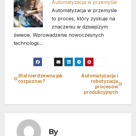
Automatyzacja w przemyśle
Automatyzacja w przemyśle
to proces, który zyskuje na
znaczeniu w dzisiejszym
świecie. Wprowadzenie nowoczesnych
technologii…
Stal nierdzewna jak
Automatyzacja i
Nawigacja
rozpoznac?
robotyzacja
procesów
wpisu
produkcyjnych
By