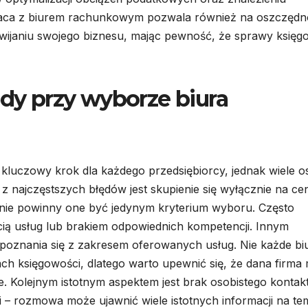
raca z biurem rachunkowym pozwala również na oszczędn
zwijaniu swojego biznesu, mając pewność, że sprawy księg
ędy przy wyborze biura
luczowy krok dla każdego przedsiębiorcy, jednak wiele o
 najczęstszych błędów jest skupienie się wyłącznie na ce
 nie powinny one być jedynym kryterium wyboru. Często
ścią usług lub brakiem odpowiednich kompetencji. Innym
oznania się z zakresem oferowanych usług. Nie każde bi
ach księgowości, dlatego warto upewnić się, że dana firma
e. Kolejnym istotnym aspektem jest brak osobistego kontak
i – rozmowa może ujawnić wiele istotnych informacji na te