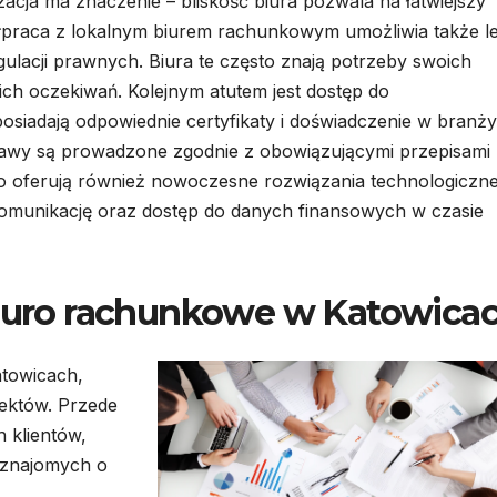
zacja ma znaczenie – bliskość biura pozwala na łatwiejszy
ółpraca z lokalnym biurem rachunkowym umożliwia także l
gulacji prawnych. Biura te często znają potrzeby swoich
 ich oczekiwań. Kolejnym atutem jest dostęp do
siadają odpowiednie certyfikaty i doświadczenie w branży
prawy są prowadzone zgodnie z obowiązującymi przepisami
 oferują również nowoczesne rozwiązania technologiczne
 komunikację oraz dostęp do danych finansowych w czasie
biuro rachunkowe w Katowica
atowicach,
ektów. Przede
 klientów,
 znajomych o