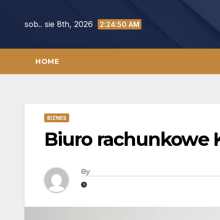
Skip
to
sob.. sie 8th, 2026
2:24:51 AM
content
HOME
BIZNES
Biuro rachunkowe 
By