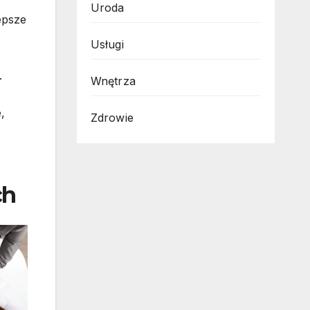
Uroda
epsze
Usługi
.
Wnętrza
,
Zdrowie
ch