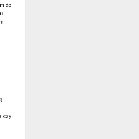
ym do
mu
em
gą
a czy