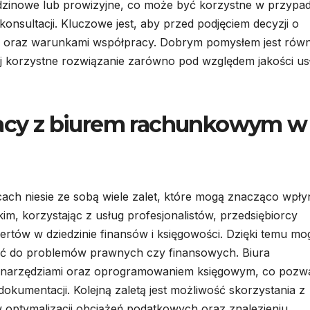
odzinowe lub prowizyjne, co może być korzystne w przypa
onsultacji. Kluczowe jest, aby przed podjęciem decyzji o
tą oraz warunkami współpracy. Dobrym pomysłem jest równ
ej korzystne rozwiązanie zarówno pod względem jakości us
pracy z biurem rachunkowym w
h niesie ze sobą wiele zalet, które mogą znacząco wpły
im, korzystając z usług profesjonalistów, przedsiębiorcy
ertów w dziedzinie finansów i księgowości. Dzięki temu mo
ić do problemów prawnych czy finansowych. Biura
narzędziami oraz oprogramowaniem księgowym, co pozw
okumentacji. Kolejną zaletą jest możliwość skorzystania z
ptymalizacji obciążeń podatkowych oraz znalezieniu