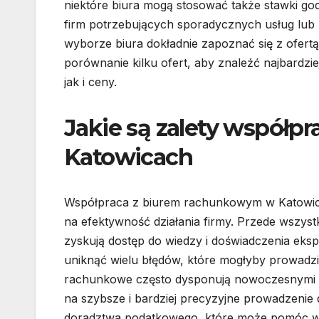
niektóre biura mogą stosować także stawki g
firm potrzebujących sporadycznych usług lub k
wyborze biura dokładnie zapoznać się z ofer
porównanie kilku ofert, aby znaleźć najbardzi
jak i ceny.
Jakie są zalety współ
Katowicach
Współpraca z biurem rachunkowym w Katowicac
na efektywność działania firmy. Przede wszystk
zyskują dostęp do wiedzy i doświadczenia eksp
uniknąć wielu błędów, które mogłyby prowadz
rachunkowe często dysponują nowoczesnymi 
na szybsze i bardziej precyzyjne prowadzenie d
doradztwa podatkowego, które może pomóc w o