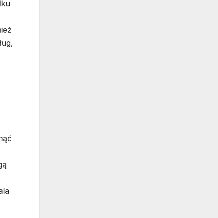
dku
ież
ług,
nąć
gą
ala