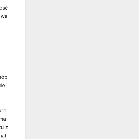
ość
owe
sób
nie
uro
 ma
tu z
mat