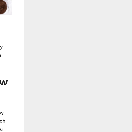
by
e
 w
w,
ych
na