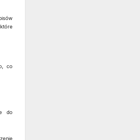
pisów
które
o, co
ne do
zenie