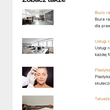
Biuro 
Biura r
dla pra
Usługi 
Usługi 
każdej f
Plastyk
Plastyk
skutecz
Tatuaż