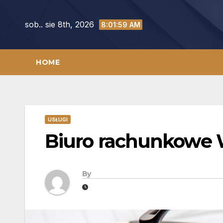
Skip
to
sob.. sie 8th, 2026
8:02:00 AM
content
HOME
USŁUGI
Biuro rachunkowe
By