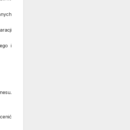
nnych
racji
ego i
nesu.
cenić