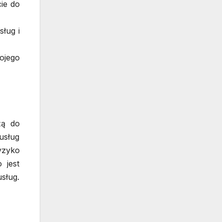
ie do
ług i
ojego
żą do
usług
yzyko
 jest
sług.