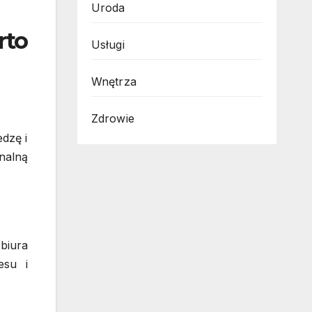
Uroda
to
Usługi
Wnętrza
Zdrowie
dzę i
nalną
biura
esu i