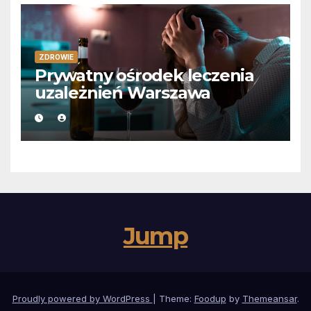
ZDROWIE
Prywatny ośrodek leczenia
uzależnień Warszawa
Jump
Proudly powered by WordPress
|
Theme:
Foodup
by
Themeansar
.