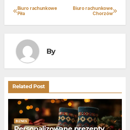
Biuro rachunkowe
Biuro rachunkowe
Nawigacja
Piła
Chorzów
wpisu
By
Related Post
BIZNES
Personalizowane prezenty