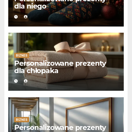
dla niego
BIZNES
Personalizowane prezenty
dla chłopaka
BIZNES
Personalizowane prezenty