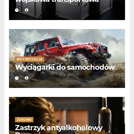
MOTORYZACJA
Wyciągarki do samochodów
ZDROWIE
Zastrzyk antyalkoholowy