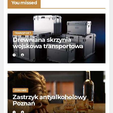
You missed
TRANSPORT
Drewniana skrzynia
wojskowa transportowa
ZDROWIE
Zastrzyk antyalkoholowy
Poznań