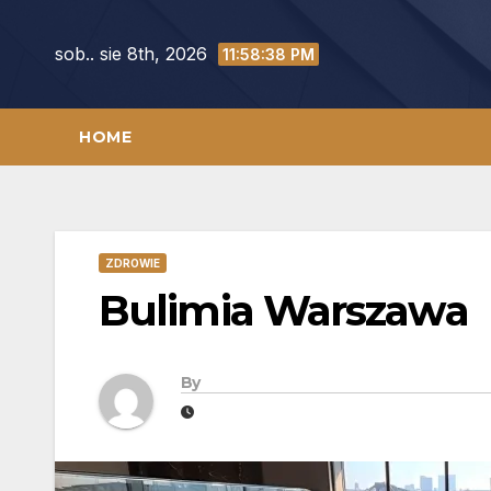
Skip
to
sob.. sie 8th, 2026
11:58:39 PM
content
HOME
ZDROWIE
Bulimia Warszawa
By