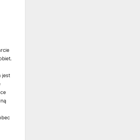
rcie
biet.
jest
e
ące
lną
obec