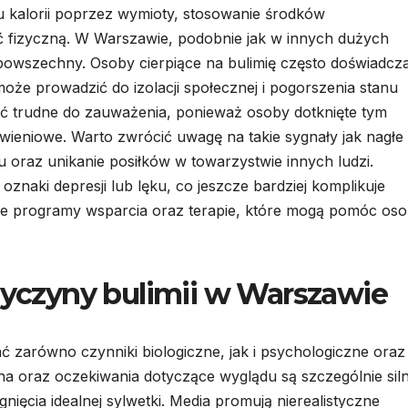
u kalorii poprzez wymioty, stosowanie środków
 fizyczną. W Warszawie, podobnie jak w innych dużych
j powszechny. Osoby cierpiące na bulimię często doświadcza
oże prowadzić do izolacji społecznej i pogorszenia stanu
yć trudne do zauważenia, ponieważ osoby dotknięte tym
ieniowe. Warto zwrócić uwagę na takie sygnały jak nagłe
 oraz unikanie posiłków w towarzystwie innych ludzi.
naki depresji lub lęku, co jeszcze bardziej komplikuje
ne programy wsparcia oraz terapie, które mogą pomóc os
rzyczyny bulimii w Warszawie
 zarówno czynniki biologiczne, jak i psychologiczne oraz
na oraz oczekiwania dotyczące wyglądu są szczególnie sil
ięcia idealnej sylwetki. Media promują nierealistyczne