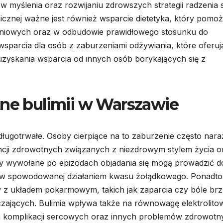
 myślenia oraz rozwijaniu zdrowszych strategii radzenia 
gicznej ważne jest również wsparcie dietetyka, który pomo
iowych oraz w odbudowie prawidłowego stosunku do
wsparcia dla osób z zaburzeniami odżywiania, które oferuj
uzyskania wsparcia od innych osób borykających się z
tne bulimii w Warszawie
ługotrwałe. Osoby cierpiące na to zaburzenie często nara
cji zdrowotnych związanych z niezdrowym stylem życia o
ty wywołane po epizodach objadania się mogą prowadzić d
bów spowodowanej działaniem kwasu żołądkowego. Ponadto
 z układem pokarmowym, takich jak zaparcia czy bóle br
zających. Bulimia wpływa także na równowagę elektrolito
komplikacji sercowych oraz innych problemów zdrowotn