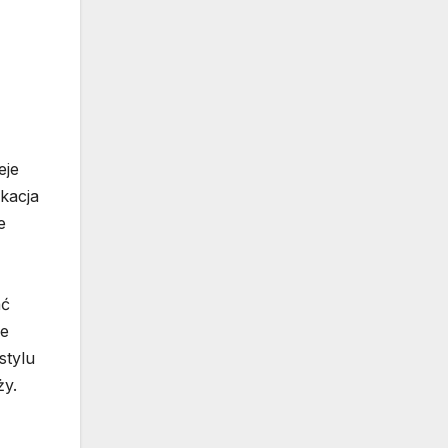
eje
kacja
e
ać
ie
stylu
ży.