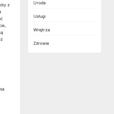
Uroda
oby z
a
Usługi
ać
ie,
Wnętrza
są
ez
Zdrowie
nia