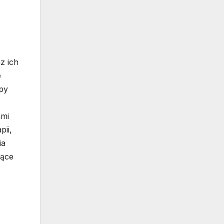
z ich
e
upy
ami
ii,
ia
jące