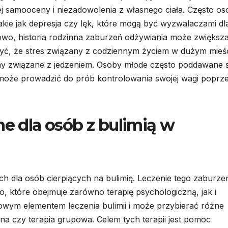
ej samooceny i niezadowolenia z własnego ciała. Często os
kie jak depresja czy lęk, które mogą być wyzwalaczami dl
o, historia rodzinna zaburzeń odżywiania może zwiększ
yć, że stres związany z codziennym życiem w dużym mieśc
y związane z jedzeniem. Osoby młode często poddawane 
o może prowadzić do prób kontrolowania swojej wagi poprz
ne dla osób z bulimią w
ch dla osób cierpiących na bulimię. Leczenie tego zaburze
 które obejmuje zarówno terapię psychologiczną, jak i
zowym elementem leczenia bulimii i może przybierać różne
na czy terapia grupowa. Celem tych terapii jest pomoc