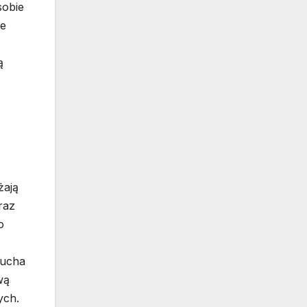
sobie
że
ą
żają
raz
o
zucha
wą
ych.