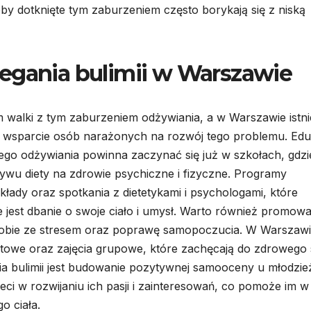
soby dotknięte tym zaburzeniem często borykają się z niską
egania bulimii w Warszawie
 walki z tym zaburzeniem odżywiania, a w Warszawie istni
az wsparcie osób narażonych na rozwój tego problemu. Edu
ego odżywiania powinna zaczynać się już w szkołach, gdzi
wu diety na zdrowie psychiczne i fizyczne. Programy
ady oraz spotkania z dietetykami i psychologami, które
jest dbanie o swoje ciało i umysł. Warto również promow
sobie ze stresem oraz poprawę samopoczucia. W Warszaw
owe oraz zajęcia grupowe, które zachęcają do zdrowego 
ia bulimii jest budowanie pozytywnej samooceny u młodzie
eci w rozwijaniu ich pasji i zainteresowań, co pomoże im w
o ciała.