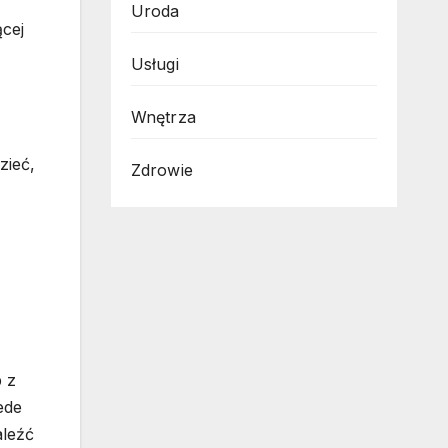
Uroda
ącej
Usługi
Wnętrza
zieć,
Zdrowie
b z
ede
aleźć