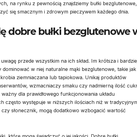
wych, na rynku z pewnością znajdziemy bułki bezglutenowe,
eszyć się smacznym i zdrowym pieczywem każdego dnia.
ę dobre bułki bezglutenowe 
uwagę przede wszystkim na ich skład. Im krótsza i bardzie
ny dominować w niej naturalne mąki bezglutenowe, takie jak
skrobia ziemniaczana lub tapiokowa. Unikaj produktów
nserwantów, wzmacniaczy smaku czy nadmierną ilość cukr
t ważny dla prawidłowego funkcjonowania układu
często występuje w niższych ilościach niż w tradycyjny
chia czy słonecznik, mogą dodatkowo wzbogacić wartość
iki, które mogą świadczyć o jej jakości. Dobre bułki