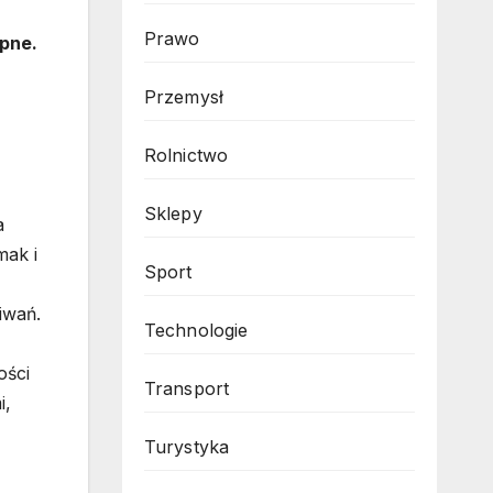
Prawo
ępne.
Przemysł
Rolnictwo
Sklepy
a
mak i
Sport
iwań.
Technologie
ości
Transport
i,
Turystyka