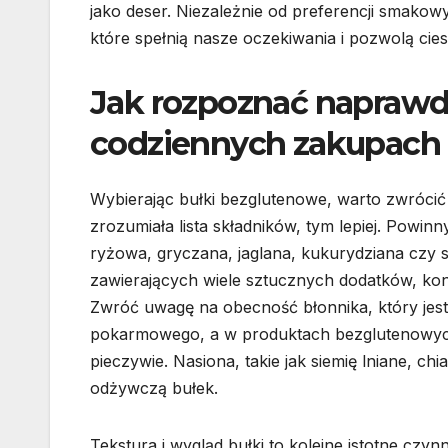
jako deser. Niezależnie od preferencji smako
które spełnią nasze oczekiwania i pozwolą ci
Jak rozpoznać naprawd
codziennych zakupach
Wybierając bułki bezglutenowe, warto zwrócić 
zrozumiała lista składników, tym lepiej. Powin
ryżowa, gryczana, jaglana, kukurydziana czy 
zawierających wiele sztucznych dodatków, ko
Zwróć uwagę na obecność błonnika, który jes
pokarmowego, a w produktach bezglutenowych 
pieczywie. Nasiona, takie jak siemię lniane, 
odżywczą bułek.
Tekstura i wygląd bułki to kolejne istotne czynn