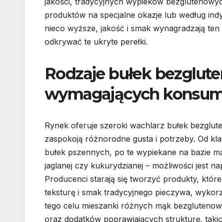
jakości, tradycyjnych wypieków bezglutenowy
produktów na specjalne okazje lub według in
nieco wyższe, jakość i smak wynagradzają ten 
odkrywać te ukryte perełki.
Rodzaje bułek bezglut
wymagających konsu
Rynek oferuje szeroki wachlarz bułek bezglut
zaspokoją różnorodne gusta i potrzeby. Od kl
bułek pszennych, po te wypiekane na bazie mą
jaglanej czy kukurydzianej – możliwości jest n
Producenci starają się tworzyć produkty, które
teksturę i smak tradycyjnego pieczywa, wykor
tego celu mieszanki różnych mąk bezglutenow
oraz dodatków poprawiających strukturę, takic