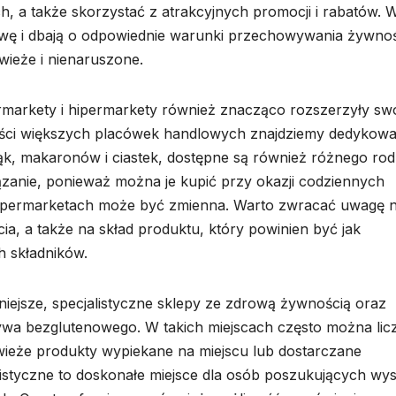
, a także skorzystać z atrakcyjnych promocji i rabatów. 
awę i dbają o odpowiednie warunki przechowywania żywnoś
wieże i nienaruszone.
rmarkety i hipermarkety również znacząco rozszerzyły sw
ści większych placówek handlowych znajdziemy dedykow
ąk, makaronów i ciastek, dostępne są również różnego rod
ązanie, ponieważ można je kupić przy okazji codziennych
supermarketach może być zmienna. Warto zwracać uwagę 
cia, a także na skład produktu, który powinien być jak
h składników.
iejsze, specjalistyczne sklepy ze zdrową żywnością oraz
wa bezglutenowego. W takich miejscach często można lic
wieże produkty wypiekane na miejscu lub dostarczane
istyczne to doskonałe miejsce dla osób poszukujących wys