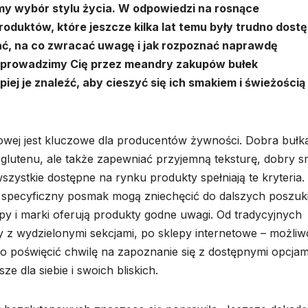
y wybór stylu życia. W odpowiedzi na rosnące
duktów, które jeszcze kilka lat temu były trudno dost
ać, na co zwracać uwagę i jak rozpoznać naprawdę
eprowadzimy Cię przez meandry zakupów bułek
ej je znaleźć, aby cieszyć się ich smakiem i świeżością
owej jest kluczowe dla producentów żywności. Dobra bułk
glutenu, ale także zapewniać przyjemną teksturę, dobry s
zystkie dostępne na rynku produkty spełniają te kryteria.
b specyficzny posmak mogą zniechęcić do dalszych poszuk
lepy i marki oferują produkty godne uwagi. Od tradycyjnych
y z wydzielonymi sekcjami, po sklepy internetowe – możliw
rto poświęcić chwilę na zapoznanie się z dostępnymi opcjam
e dla siebie i swoich bliskich.