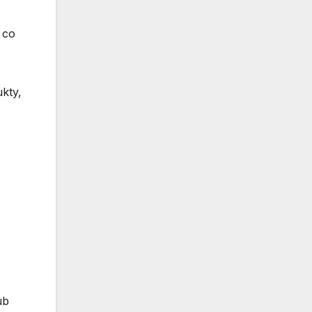
 co
kty,
,
ub