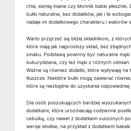
chia, siemię lniane czy błonnik babki płesznik.
bułki naturalne, bez dodatków, jak i te wzboga
nadaje im dodatkowego charakteru i walorów
Warto przyjrzeć się bliżej składnikom, z który
które mają jak najprostszy skład, bez zbędn
smaku. Podstawą powinny być naturalne mąki b
kukurydziana, czy też mąki z różnych odmian
Ważne są również dodatki, które wpływają na t
tłuszcze. Niektóre bułki mogą zawierać równie
które są niezbędne do uzyskania odpowiedniej
Dla osób poszukujących bardziej wyszukanych
dodatkami, które urozmaicają codzienne posiłk
cebulką, czy nawet z dodatkiem suszonych pom
wersje słodkie, na przykład z dodatkiem bakali