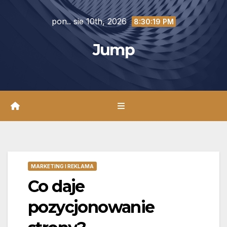
Skip
pon.. sie 10th, 2026
to
8:30:20 PM
content
Jump
MARKETING I REKLAMA
Co daje
pozycjonowanie