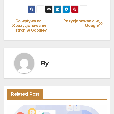
Co wpływa na
Pozycjonowanie w
Nawigacja
pozycjonowanie
Google
stron w Google?
wpisu
By
Related Post