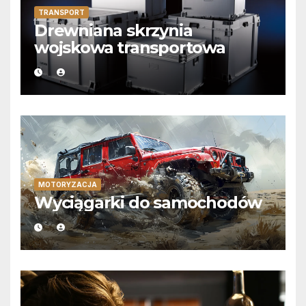
TRANSPORT
Drewniana skrzynia
wojskowa transportowa
MOTORYZACJA
Wyciągarki do samochodów