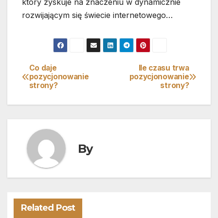
który zyskuje na znaczeniu w dynamicznie
rozwijającym się świecie internetowego…
Co daje
Ile czasu trwa
Nawigacja
pozycjonowanie
pozycjonowanie
strony?
strony?
wpisu
By
Related Post