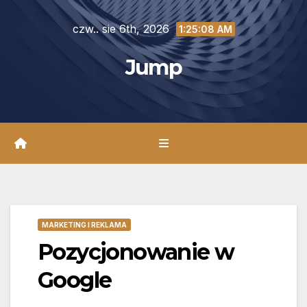
Skip
czw.. sie 6th, 2026
to
1:25:10 AM
content
Jump
MARKETING I REKLAMA
Pozycjonowanie w
Google