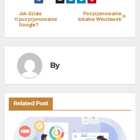
Jak działa
Pozycjonowanie
Nawigacja
pozycjonowanie
lokalne Włocławek
Google?
wpisu
By
Related Post