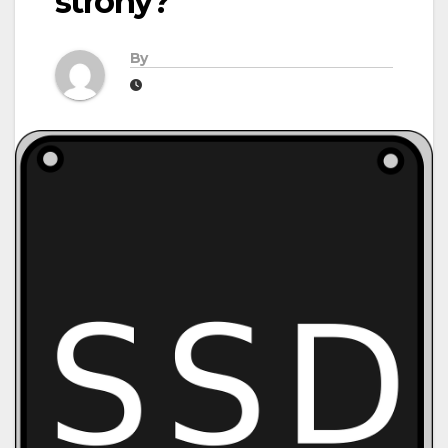
strony?
By