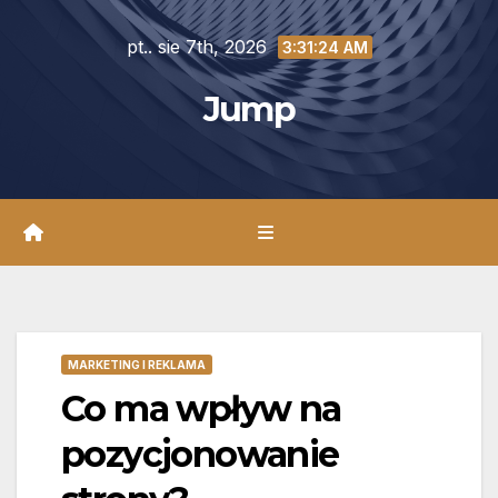
Skip
pt.. sie 7th, 2026
to
3:31:25 AM
content
Jump
MARKETING I REKLAMA
Co ma wpływ na
pozycjonowanie