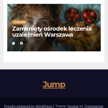
ZDROWIE
Zamknięty ośrodek leczenia
uzależnień Warszawa
Jump
Proudly powered by WordPress
|
Theme:
Foodup
by
Themeansar
.