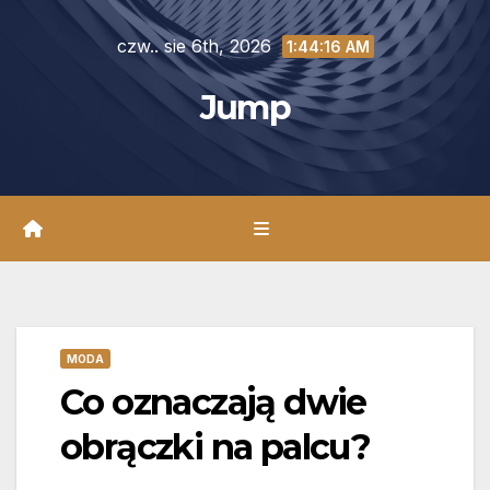
Skip
czw.. sie 6th, 2026
to
1:44:18 AM
content
Jump
MODA
Co oznaczają dwie
obrączki na palcu?