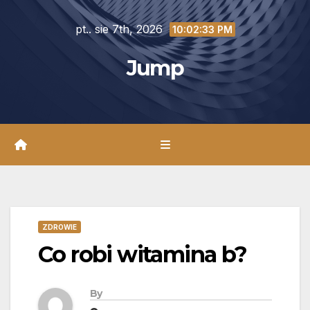
Skip
pt.. sie 7th, 2026
to
10:02:34 PM
content
Jump
ZDROWIE
Co robi witamina b?
By