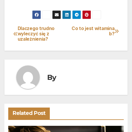
Dlaczego trudno
Co to jest witamina
Nawigacja
wyleczyć się z
b?
uzależnienia?
wpisu
By
Related Post