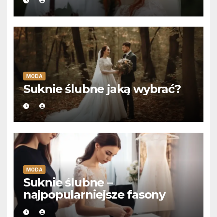
MODA
Suknie ślubne jaką wybrać?
MODA
Suknie ślubne –
najpopularniejsze fasony