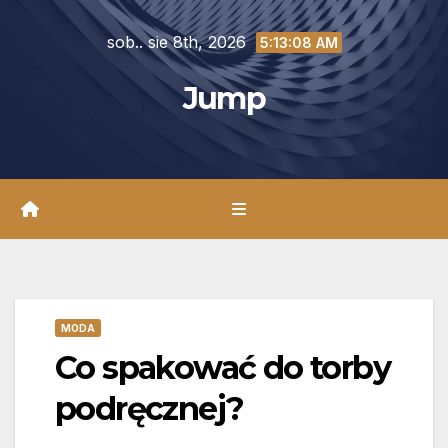
Skip
sob.. sie 8th, 2026
to
5:13:09 AM
content
Jump
MODA
Co spakować do torby
podręcznej?