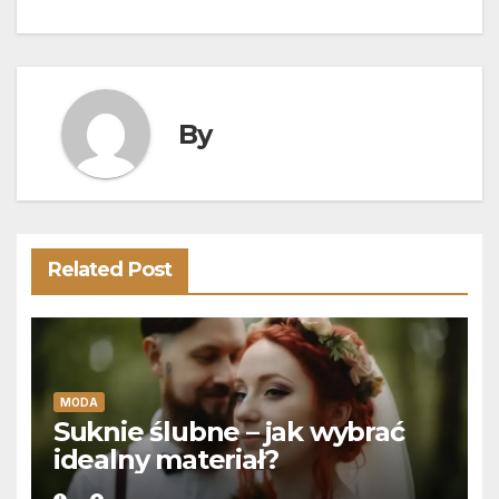
wpisu
By
Related Post
MODA
Suknie ślubne – jak wybrać
idealny materiał?