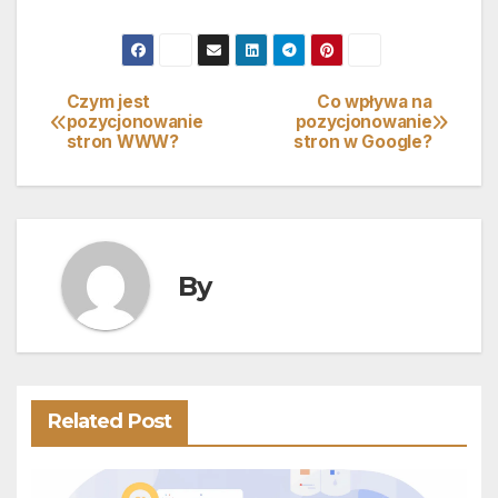
Czym jest
Co wpływa na
Nawigacja
pozycjonowanie
pozycjonowanie
stron WWW?
stron w Google?
wpisu
By
Related Post