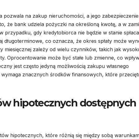
ra pozwala na zakup nieruchomości, a jego zabezpieczeni
o, że bank udziela pożyczki na określoną kwotę, a w zam
w przypadku, gdy kredytobiorca nie będzie w stanie spłac
aj długoterminowe, co oznacza, że okres spłaty może wyn
ty miesięcznej zależy od wielu czynników, takich jak wysok
aty. Oprocentowanie może być stałe lub zmienne, co wpły
teczny jest często jedyną możliwością zakupu własnego
ż wymaga znacznych środków finansowych, które przecięt
tów hipotecznych dostępnych
ytów hipotecznych, które różnią się między sobą warunkam