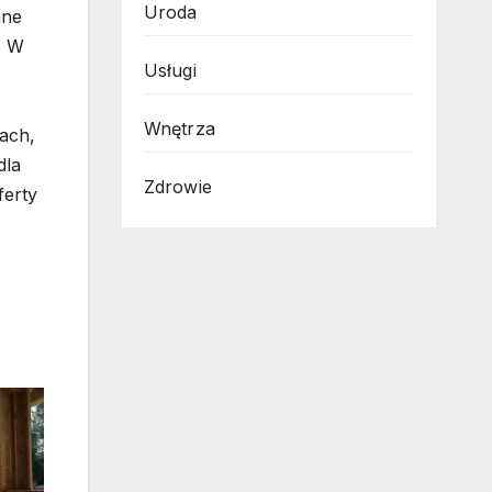
Uroda
nne
. W
Usługi
Wnętrza
tach,
dla
Zdrowie
ferty