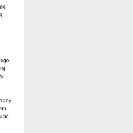
agę
zą
jego
łej
ty
trony
iem
dzić