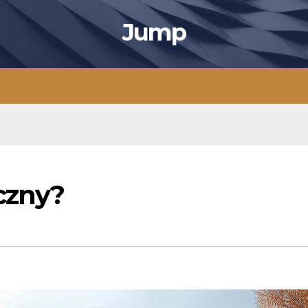
Jump
czny?