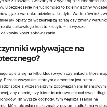
zyć się z kosztami związanymi z wyceną nieruchomości ora
y. Ubezpieczenie nieruchomości to kolejny istotny wydate
owej jako warunku udzielenia kredytu. Warto również zw
takie jak opłaty za wcześniejszą spłatę czy zmiany warun
 dla całkowitego kosztu kredytu – im wyższe
 całkowity koszt zobowiązania.
 czynniki wpływające na
potecznego?
ego opiera się na kilku kluczowych czynnikach, które maj
. Przede wszystkim istotnym elementem jest historia
radził sobie z wcześniejszymi zobowiązaniami finansowymi
towej, aby ocenić, czy klient terminowo spłacał swoje długi.
ochodów. Im wyższe dochody, tym większa szansa na
źniki, które określają maksymalny poziom zadłużenia w sto