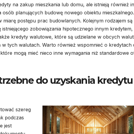
dyty na zakup mieszkania lub domu, ale istnieją również i
la osób planujących budowę nowego obiektu mieszkalnego
w miarę postępu prac budowlanych. Kolejnym rodzajem są
ę istniejącego zobowiązania hipotecznego innym kredytem,
 także kredyty walutowe, które są udzielane w obcych walu
h w tych walutach. Warto również wspomnieć o kredytach 
które mogą mieć nieco inne wymagania niż standardowe o
trzebne do uzyskania kredytu
otować szereg
nk podczas
 jest
o dokumentu