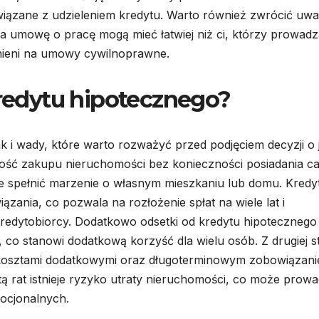
iązane z udzieleniem kredytu. Warto również zwrócić uw
na umowę o pracę mogą mieć łatwiej niż ci, którzy prowad
dnieni na umowy cywilnoprawne.
kredytu hipotecznego?
k i wady, które warto rozważyć przed podjęciem decyzji o 
wość zakupu nieruchomości bez konieczności posiadania ca
e spełnić marzenie o własnym mieszkaniu lub domu. Kredy
zania, co pozwala na rozłożenie spłat na wiele lat i
redytobiorcy. Dodatkowo odsetki od kredytu hipotecznego
o stanowi dodatkową korzyść dla wielu osób. Z drugiej s
a kosztami dodatkowymi oraz długoterminowym zobowiązan
rat istnieje ryzyko utraty nieruchomości, co może prowa
ocjonalnych.