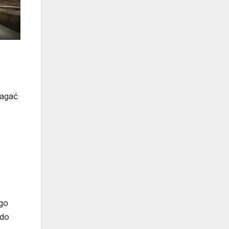
magać
ego
 do