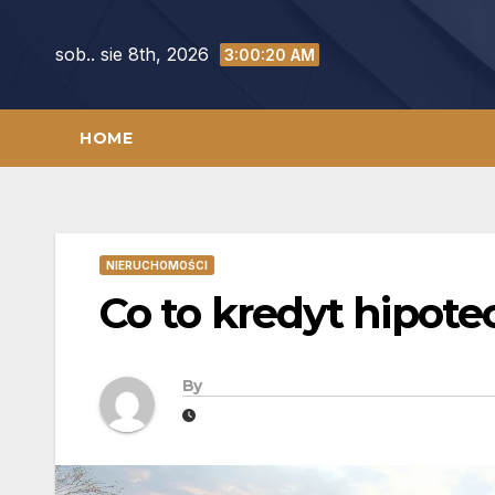
Skip
to
sob.. sie 8th, 2026
3:00:21 AM
content
HOME
NIERUCHOMOŚCI
Co to kredyt hipote
By