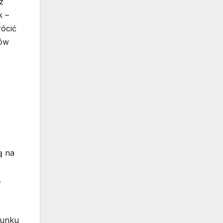
z
k –
rócić
ków
ą na
.
sunku