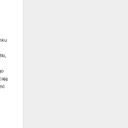
anku
ki,
go
cają
zić