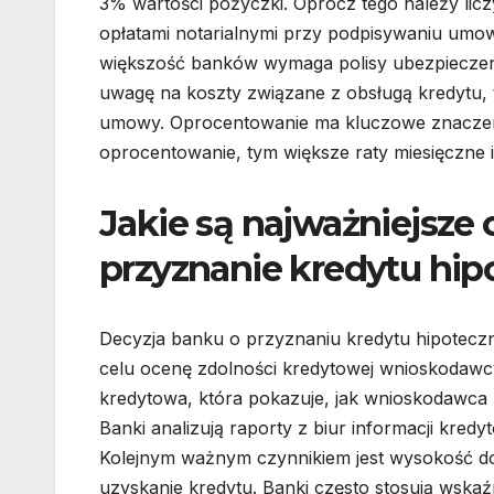
3% wartości pożyczki. Oprócz tego należy lic
opłatami notarialnymi przy podpisywaniu umow
większość banków wymaga polisy ubezpieczeni
uwagę na koszty związane z obsługą kredytu, 
umowy. Oprocentowanie ma kluczowe znaczenie
oprocentowanie, tym większe raty miesięczne i
Jakie są najważniejsze
przyznanie kredytu hi
Decyzja banku o przyznaniu kredytu hipoteczn
celu ocenę zdolności kredytowej wnioskodawcy
kredytowa, która pokazuje, jak wnioskodawca 
Banki analizują raporty z biur informacji kredy
Kolejnym ważnym czynnikiem jest wysokość d
uzyskanie kredytu. Banki często stosują wska