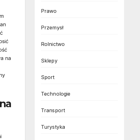
Prawo
em
ian
Przemysł
ać
osić
Rolnictwo
ość
wa na
Sklepy
ny
Sport
Technologie
 na
Transport
Turystyka
i