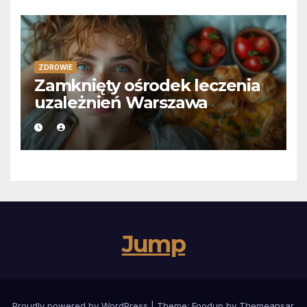
ZDROWIE
Zamknięty ośrodek leczenia
uzależnień Warszawa
Jump
Proudly powered by WordPress
|
Theme:
Foodup
by
Themeansar
.